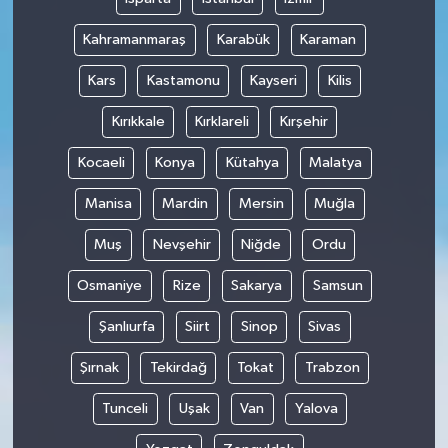
Kahramanmaraş
Karabük
Karaman
Kars
Kastamonu
Kayseri
Kilis
Kırıkkale
Kırklareli
Kırşehir
Kocaeli
Konya
Kütahya
Malatya
Manisa
Mardin
Mersin
Muğla
Muş
Nevşehir
Niğde
Ordu
Osmaniye
Rize
Sakarya
Samsun
Şanlıurfa
Siirt
Sinop
Sivas
Şırnak
Tekirdağ
Tokat
Trabzon
Tunceli
Uşak
Van
Yalova