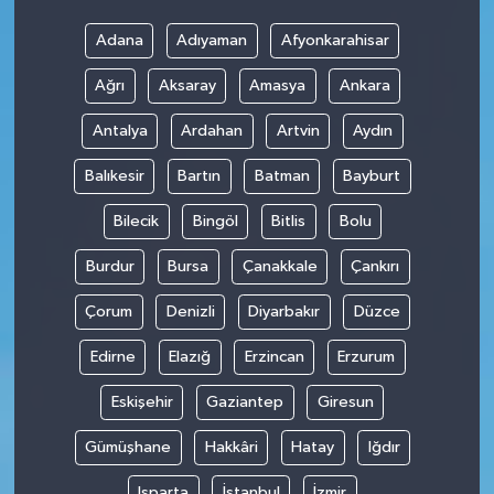
Adana
Adıyaman
Afyonkarahisar
Ağrı
Aksaray
Amasya
Ankara
Antalya
Ardahan
Artvin
Aydın
Balıkesir
Bartın
Batman
Bayburt
Bilecik
Bingöl
Bitlis
Bolu
Burdur
Bursa
Çanakkale
Çankırı
Çorum
Denizli
Diyarbakır
Düzce
Edirne
Elazığ
Erzincan
Erzurum
Eskişehir
Gaziantep
Giresun
Gümüşhane
Hakkâri
Hatay
Iğdır
Isparta
İstanbul
İzmir