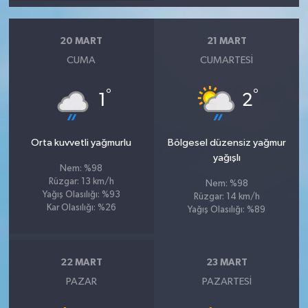
20 MART
21 MART
CUMA
CUMARTESI
°
°
1
2
Orta kuvvetli yağmurlu
Bölgesel düzensiz yağmur
yağışlı
Nem: %98
Rüzgar: 13 km/h
Nem: %98
Yağış Olasılığı: %93
Rüzgar: 14 km/h
Kar Olasılığı: %26
Yağış Olasılığı: %89
22 MART
23 MART
PAZAR
PAZARTESI