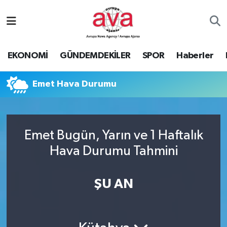
Nöbetçi Eczaneler
EKONOMİ
GÜNDEMDEKİLER
SPOR
Haberler
Hava Durumu
Emet Hava Durumu
Namaz Vakitleri
Trafik Durumu
Emet Bugün, Yarın ve 1 Haftalık
Süper Lig Puan Durumu ve Fikstür
Hava Durumu Tahmini
Tüm Manşetler
ŞU AN
Son Dakika Haberleri
Haber Arşivi