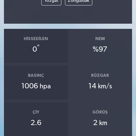
Yozgat
Zonguldak
HISSEDILEN
NEM
°
0
%97
BASINÇ
RÜZGAR
1006
14
hpa
km/s
ÇIY
GÖRÜŞ
2.6
2
km