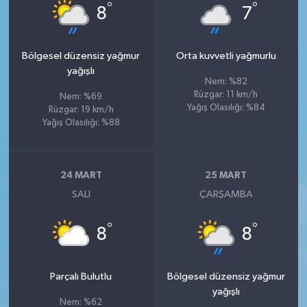
°
°
8
7
Bölgesel düzensiz yağmur
Orta kuvvetli yağmurlu
yağışlı
Nem: %82
Rüzgar: 11 km/h
Nem: %69
Yağış Olasılığı: %84
Rüzgar: 19 km/h
Yağış Olasılığı: %88
24 MART
25 MART
SALI
ÇARŞAMBA
°
°
8
8
Parçalı Bulutlu
Bölgesel düzensiz yağmur
yağışlı
Nem: %62