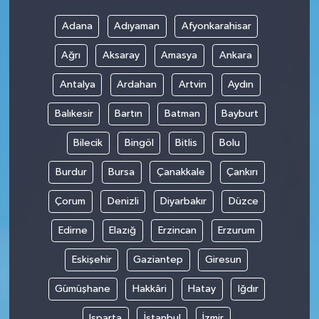
Adana
Adıyaman
Afyonkarahisar
Ağrı
Aksaray
Amasya
Ankara
Antalya
Ardahan
Artvin
Aydın
Balıkesir
Bartın
Batman
Bayburt
Bilecik
Bingöl
Bitlis
Bolu
Burdur
Bursa
Çanakkale
Çankırı
Çorum
Denizli
Diyarbakır
Düzce
Edirne
Elazığ
Erzincan
Erzurum
Eskişehir
Gaziantep
Giresun
Gümüşhane
Hakkâri
Hatay
Iğdır
Isparta
İstanbul
İzmir