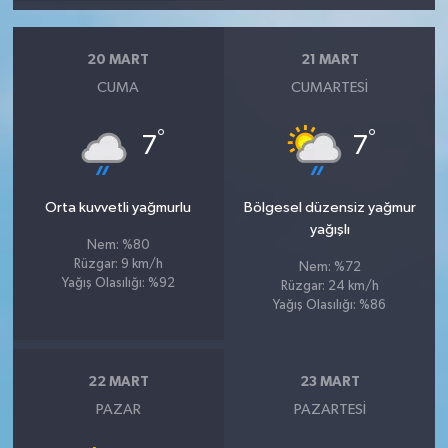
20 MART
21 MART
CUMA
CUMARTESI
°
°
7
7
Orta kuvvetli yağmurlu
Bölgesel düzensiz yağmur
yağışlı
Nem: %80
Rüzgar: 9 km/h
Nem: %72
Yağış Olasılığı: %92
Rüzgar: 24 km/h
Yağış Olasılığı: %86
22 MART
23 MART
PAZAR
PAZARTESI