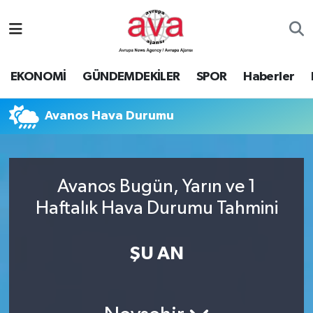
Nöbetçi Eczaneler
EKONOMİ
GÜNDEMDEKİLER
SPOR
Haberler
Hava Durumu
Avanos Hava Durumu
Namaz Vakitleri
Trafik Durumu
Avanos Bugün, Yarın ve 1
Süper Lig Puan Durumu ve Fikstür
Haftalık Hava Durumu Tahmini
Tüm Manşetler
ŞU AN
Son Dakika Haberleri
Haber Arşivi