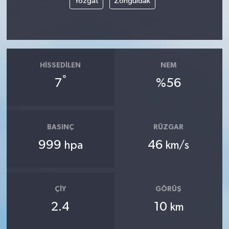
Yozgat
Zonguldak
HISSEDILEN
NEM
°
7
%56
BASINÇ
RÜZGAR
999
46
hpa
km/s
ÇIY
GÖRÜŞ
2.4
10
km