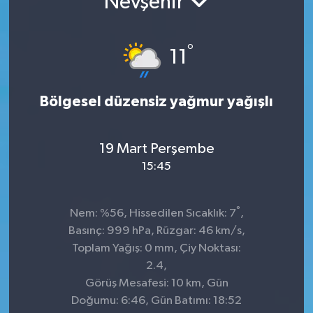
Nevşehir
°
11
Bölgesel düzensiz yağmur yağışlı
19 Mart Perşembe
15:45
°
Nem: %56, Hissedilen Sıcaklık: 7
,
Basınç: 999 hPa, Rüzgar: 46 km/s,
Toplam Yağış: 0 mm, Çiy Noktası:
2.4,
Görüş Mesafesi: 10 km, Gün
Doğumu: 6:46, Gün Batımı: 18:52