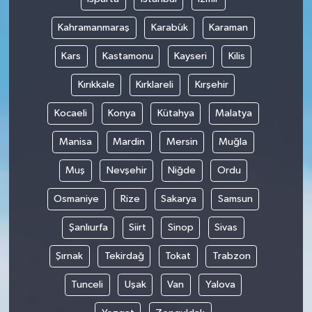
Kahramanmaraş
Karabük
Karaman
Kars
Kastamonu
Kayseri
Kilis
Kırıkkale
Kırklareli
Kırşehir
Kocaeli
Konya
Kütahya
Malatya
Manisa
Mardin
Mersin
Muğla
Muş
Nevşehir
Niğde
Ordu
Osmaniye
Rize
Sakarya
Samsun
Şanlıurfa
Siirt
Sinop
Sivas
Şırnak
Tekirdağ
Tokat
Trabzon
Tunceli
Uşak
Van
Yalova