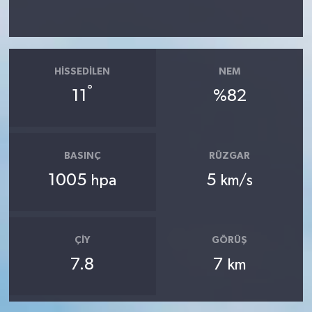
HISSEDILEN
NEM
°
11
%82
BASINÇ
RÜZGAR
1005
5
hpa
km/s
ÇIY
GÖRÜŞ
7.8
7
km