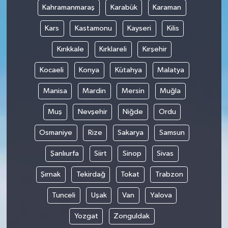
Kahramanmaraş
Karabük
Karaman
Kars
Kastamonu
Kayseri
Kilis
Kırıkkale
Kırklareli
Kırşehir
Kocaeli
Konya
Kütahya
Malatya
Manisa
Mardin
Mersin
Muğla
Muş
Nevşehir
Niğde
Ordu
Osmaniye
Rize
Sakarya
Samsun
Şanlıurfa
Siirt
Sinop
Sivas
Şırnak
Tekirdağ
Tokat
Trabzon
Tunceli
Uşak
Van
Yalova
Yozgat
Zonguldak