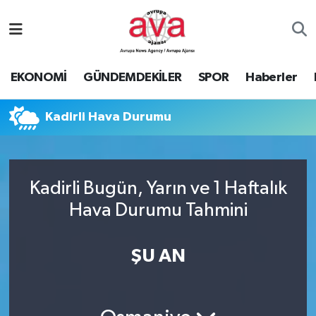
Nöbetçi Eczaneler
EKONOMİ
GÜNDEMDEKİLER
SPOR
Haberler
Hava Durumu
Kadirli Hava Durumu
Namaz Vakitleri
Trafik Durumu
Kadirli Bugün, Yarın ve 1 Haftalık
Süper Lig Puan Durumu ve Fikstür
Hava Durumu Tahmini
Tüm Manşetler
ŞU AN
Son Dakika Haberleri
Haber Arşivi