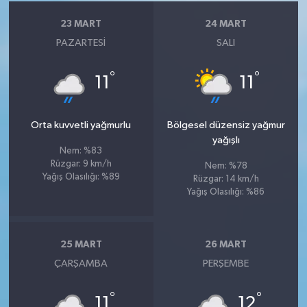
23 MART
24 MART
PAZARTESI
SALI
°
°
11
11
Orta kuvvetli yağmurlu
Bölgesel düzensiz yağmur
yağışlı
Nem: %83
Rüzgar: 9 km/h
Nem: %78
Yağış Olasılığı: %89
Rüzgar: 14 km/h
Yağış Olasılığı: %86
25 MART
26 MART
ÇARŞAMBA
PERŞEMBE
°
°
11
12