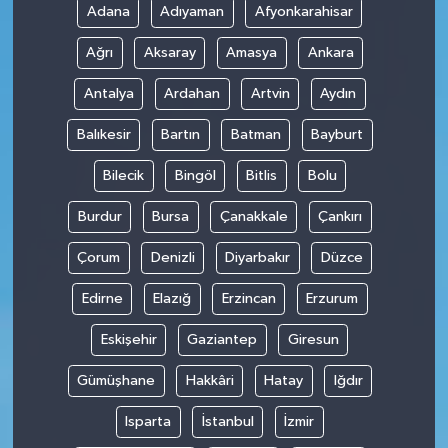
Adana
Adıyaman
Afyonkarahisar
Ağrı
Aksaray
Amasya
Ankara
Antalya
Ardahan
Artvin
Aydın
Balıkesir
Bartın
Batman
Bayburt
Bilecik
Bingöl
Bitlis
Bolu
Burdur
Bursa
Çanakkale
Çankırı
Çorum
Denizli
Diyarbakır
Düzce
Edirne
Elazığ
Erzincan
Erzurum
Eskişehir
Gaziantep
Giresun
Gümüşhane
Hakkâri
Hatay
Iğdır
Isparta
İstanbul
İzmir