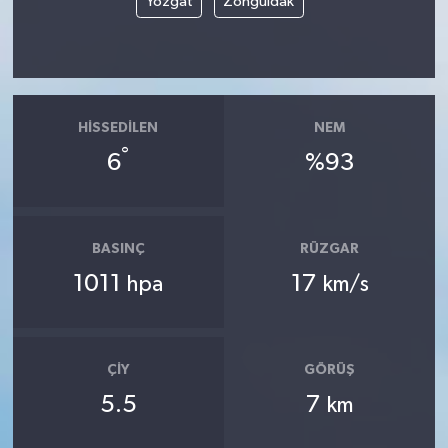
Yozgat
Zonguldak
HISSEDILEN
NEM
°
6
%93
BASINÇ
RÜZGAR
1011
17
hpa
km/s
ÇIY
GÖRÜŞ
5.5
7
km