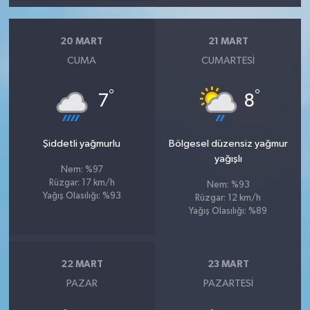
20 MART
21 MART
CUMA
CUMARTESI
°
°
7
8
Şiddetli yağmurlu
Bölgesel düzensiz yağmur
yağışlı
Nem: %97
Rüzgar: 17 km/h
Nem: %93
Yağış Olasılığı: %93
Rüzgar: 12 km/h
Yağış Olasılığı: %89
22 MART
23 MART
PAZAR
PAZARTESI