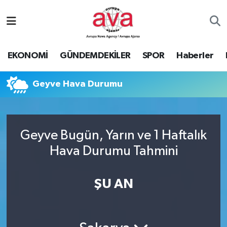
Nöbetçi Eczaneler
EKONOMİ
GÜNDEMDEKİLER
SPOR
Haberler
Hava Durumu
Geyve Hava Durumu
Namaz Vakitleri
Trafik Durumu
Geyve Bugün, Yarın ve 1 Haftalık
Süper Lig Puan Durumu ve Fikstür
Hava Durumu Tahmini
Tüm Manşetler
ŞU AN
Son Dakika Haberleri
Haber Arşivi