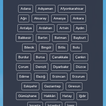
Adana
Adıyaman
Afyonkarahisar
Ağrı
Aksaray
Amasya
Ankara
Antalya
Ardahan
Artvin
Aydın
Balıkesir
Bartın
Batman
Bayburt
Bilecik
Bingöl
Bitlis
Bolu
Burdur
Bursa
Çanakkale
Çankırı
Çorum
Denizli
Diyarbakır
Düzce
Edirne
Elazığ
Erzincan
Erzurum
Eskişehir
Gaziantep
Giresun
Gümüşhane
Hakkâri
Hatay
Iğdır
Isparta
İstanbul
İzmir