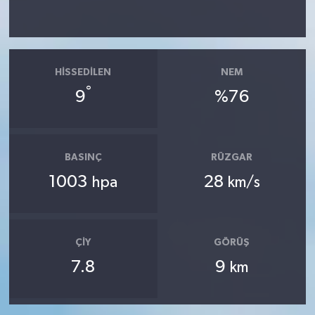
HISSEDILEN
NEM
°
9
%76
BASINÇ
RÜZGAR
1003
28
hpa
km/s
ÇIY
GÖRÜŞ
7.8
9
km