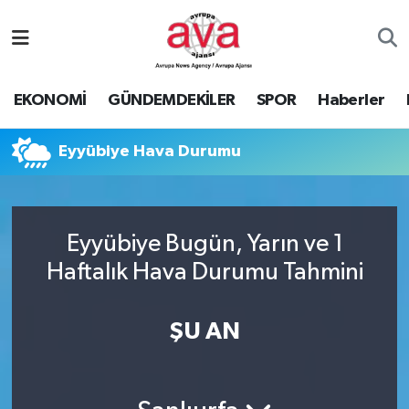
Nöbetçi Eczaneler
EKONOMİ
GÜNDEMDEKİLER
SPOR
Haberler
Hava Durumu
Eyyübiye Hava Durumu
Namaz Vakitleri
Trafik Durumu
Eyyübiye Bugün, Yarın ve 1
Süper Lig Puan Durumu ve Fikstür
Haftalık Hava Durumu Tahmini
Tüm Manşetler
ŞU AN
Son Dakika Haberleri
Haber Arşivi