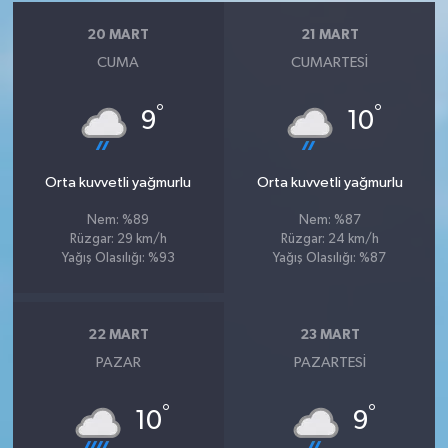
20 MART
21 MART
CUMA
CUMARTESI
°
°
9
10
Orta kuvvetli yağmurlu
Orta kuvvetli yağmurlu
Nem: %89
Nem: %87
Rüzgar: 29 km/h
Rüzgar: 24 km/h
Yağış Olasılığı: %93
Yağış Olasılığı: %87
22 MART
23 MART
PAZAR
PAZARTESI
°
°
10
9