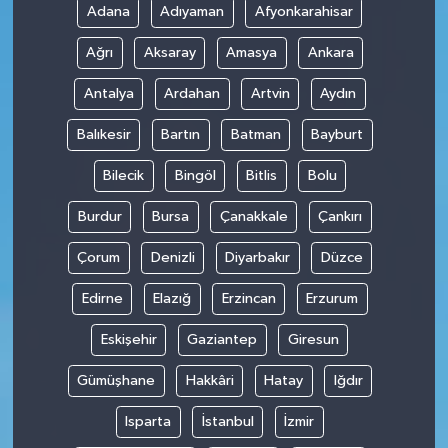
Adana
Adıyaman
Afyonkarahisar
Ağrı
Aksaray
Amasya
Ankara
Antalya
Ardahan
Artvin
Aydın
Balıkesir
Bartın
Batman
Bayburt
Bilecik
Bingöl
Bitlis
Bolu
Burdur
Bursa
Çanakkale
Çankırı
Çorum
Denizli
Diyarbakır
Düzce
Edirne
Elazığ
Erzincan
Erzurum
Eskişehir
Gaziantep
Giresun
Gümüşhane
Hakkâri
Hatay
Iğdır
Isparta
İstanbul
İzmir