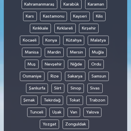
Kahramanmaraş
Karabük
Karaman
Kars
Kastamonu
Kayseri
Kilis
Kırıkkale
Kırklareli
Kırşehir
Kocaeli
Konya
Kütahya
Malatya
Manisa
Mardin
Mersin
Muğla
Muş
Nevşehir
Niğde
Ordu
Osmaniye
Rize
Sakarya
Samsun
Şanlıurfa
Siirt
Sinop
Sivas
Şırnak
Tekirdağ
Tokat
Trabzon
Tunceli
Uşak
Van
Yalova
Yozgat
Zonguldak