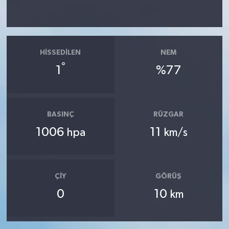
HISSEDILEN
NEM
°
1
%77
BASINÇ
RÜZGAR
1006
11
hpa
km/s
ÇIY
GÖRÜŞ
0
10
km