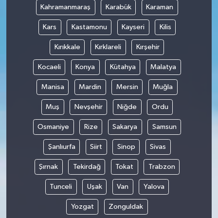
Kahramanmaraş
Karabük
Karaman
Kars
Kastamonu
Kayseri
Kilis
Kırıkkale
Kırklareli
Kırşehir
Kocaeli
Konya
Kütahya
Malatya
Manisa
Mardin
Mersin
Muğla
Muş
Nevşehir
Niğde
Ordu
Osmaniye
Rize
Sakarya
Samsun
Şanlıurfa
Siirt
Sinop
Sivas
Şırnak
Tekirdağ
Tokat
Trabzon
Tunceli
Uşak
Van
Yalova
Yozgat
Zonguldak