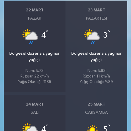
22 MART
23 MART
PAZAR
PAZARTESI
°
°
4
3
Bölgesel düzensiz yağmur
Bölgesel düzensiz yağmur
yağışlı
yağışlı
Nem: %73
Nem: %83
Rüzgar: 22 km/h
Rüzgar: 11 km/h
Yağış Olasılığı: %86
Yağış Olasılığı: %89
24 MART
25 MART
SALI
ÇARŞAMBA
°
°
4
5