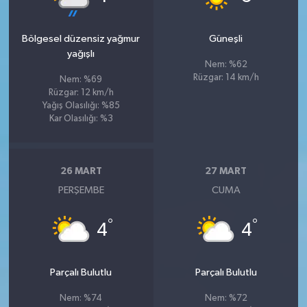
Bölgesel düzensiz yağmur
Güneşli
yağışlı
Nem: %62
Rüzgar: 14 km/h
Nem: %69
Rüzgar: 12 km/h
Yağış Olasılığı: %85
Kar Olasılığı: %3
26 MART
27 MART
PERŞEMBE
CUMA
°
°
4
4
Parçalı Bulutlu
Parçalı Bulutlu
Nem: %74
Nem: %72