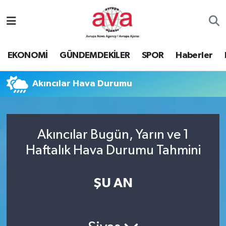
Nöbetçi Eczaneler
EKONOMİ
GÜNDEMDEKİLER
SPOR
Haberler
Hava Durumu
Akıncılar Hava Durumu
Namaz Vakitleri
Trafik Durumu
Akıncılar Bugün, Yarın ve 1
Süper Lig Puan Durumu ve Fikstür
Haftalık Hava Durumu Tahmini
Tüm Manşetler
ŞU AN
Son Dakika Haberleri
Haber Arşivi