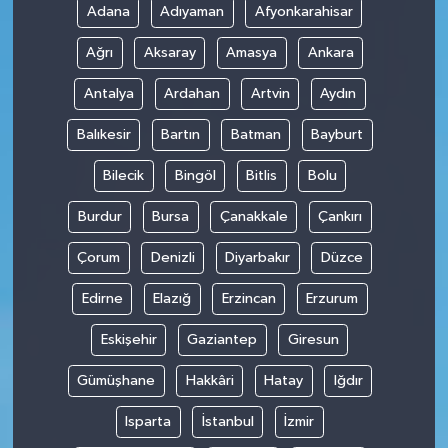
Adana
Adıyaman
Afyonkarahisar
Ağrı
Aksaray
Amasya
Ankara
Antalya
Ardahan
Artvin
Aydın
Balıkesir
Bartın
Batman
Bayburt
Bilecik
Bingöl
Bitlis
Bolu
Burdur
Bursa
Çanakkale
Çankırı
Çorum
Denizli
Diyarbakır
Düzce
Edirne
Elazığ
Erzincan
Erzurum
Eskişehir
Gaziantep
Giresun
Gümüşhane
Hakkâri
Hatay
Iğdır
Isparta
İstanbul
İzmir