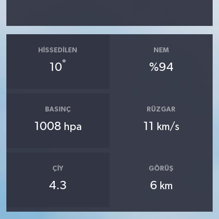
HISSEDILEN
NEM
°
10
%94
BASINÇ
RÜZGAR
1008
11
hpa
km/s
ÇIY
GÖRÜŞ
4.3
6
km