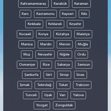
Kahramanmaraş
Karabük
Karaman
Kars
Kastamonu
Kayseri
Kilis
Kırıkkale
Kırklareli
Kırşehir
Kocaeli
Konya
Kütahya
Malatya
Manisa
Mardin
Mersin
Muğla
Muş
Nevşehir
Niğde
Ordu
Osmaniye
Rize
Sakarya
Samsun
Şanlıurfa
Siirt
Sinop
Sivas
Şırnak
Tekirdağ
Tokat
Trabzon
Tunceli
Uşak
Van
Yalova
Yozgat
Zonguldak