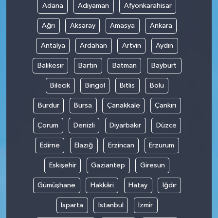
Adana
Adıyaman
Afyonkarahisar
Ağrı
Aksaray
Amasya
Ankara
Antalya
Ardahan
Artvin
Aydın
Balıkesir
Bartın
Batman
Bayburt
Bilecik
Bingöl
Bitlis
Bolu
Burdur
Bursa
Çanakkale
Çankırı
Çorum
Denizli
Diyarbakır
Düzce
Edirne
Elazığ
Erzincan
Erzurum
Eskişehir
Gaziantep
Giresun
Gümüşhane
Hakkâri
Hatay
Iğdır
Isparta
İstanbul
İzmir