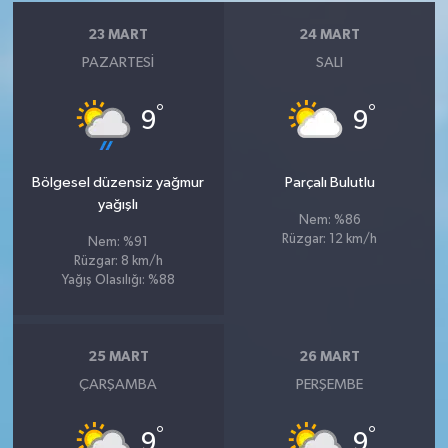
23 MART
24 MART
PAZARTESI
SALI
°
°
9
9
Bölgesel düzensiz yağmur
Parçalı Bulutlu
yağışlı
Nem: %86
Rüzgar: 12 km/h
Nem: %91
Rüzgar: 8 km/h
Yağış Olasılığı: %88
25 MART
26 MART
ÇARŞAMBA
PERŞEMBE
°
°
9
9