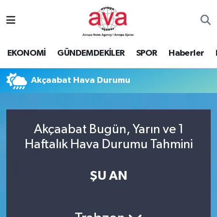
Nöbetçi Eczaneler
EKONOMİ
GÜNDEMDEKİLER
SPOR
Haberler
Hava Durumu
Akçaabat Hava Durumu
Namaz Vakitleri
Trafik Durumu
Akçaabat Bugün, Yarın ve 1
Süper Lig Puan Durumu ve Fikstür
Haftalık Hava Durumu Tahmini
Tüm Manşetler
ŞU AN
Son Dakika Haberleri
Haber Arşivi