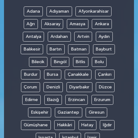
Adana
Adıyaman
Afyonkarahisar
Ağrı
Aksaray
Amasya
Ankara
Antalya
Ardahan
Artvin
Aydın
Balıkesir
Bartın
Batman
Bayburt
Bilecik
Bingöl
Bitlis
Bolu
Burdur
Bursa
Çanakkale
Çankırı
Çorum
Denizli
Diyarbakır
Düzce
Edirne
Elazığ
Erzincan
Erzurum
Eskişehir
Gaziantep
Giresun
Gümüşhane
Hakkâri
Hatay
Iğdır
Isparta
İstanbul
İzmir