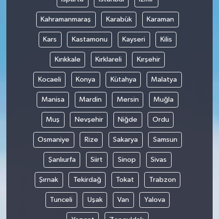
Kahramanmaraş
Karabük
Karaman
Kars
Kastamonu
Kayseri
Kilis
Kırıkkale
Kırklareli
Kırşehir
Kocaeli
Konya
Kütahya
Malatya
Manisa
Mardin
Mersin
Muğla
Muş
Nevşehir
Niğde
Ordu
Osmaniye
Rize
Sakarya
Samsun
Şanlıurfa
Siirt
Sinop
Sivas
Şırnak
Tekirdağ
Tokat
Trabzon
Tunceli
Uşak
Van
Yalova