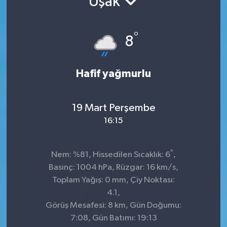
Uşak
°
8
Hafif yağmurlu
19 Mart Perşembe
16:15
°
Nem: %81, Hissedilen Sıcaklık: 6
,
Basınç: 1004 hPa, Rüzgar: 16 km/s,
Toplam Yağış: 0 mm, Çiy Noktası:
4.1,
Görüş Mesafesi: 8 km, Gün Doğumu:
7:08, Gün Batımı: 19:13