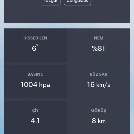
Yozgat
Zonguldak
HISSEDILEN
NEM
°
6
%81
BASINÇ
RÜZGAR
1004
16
hpa
km/s
ÇIY
GÖRÜŞ
4.1
8
km