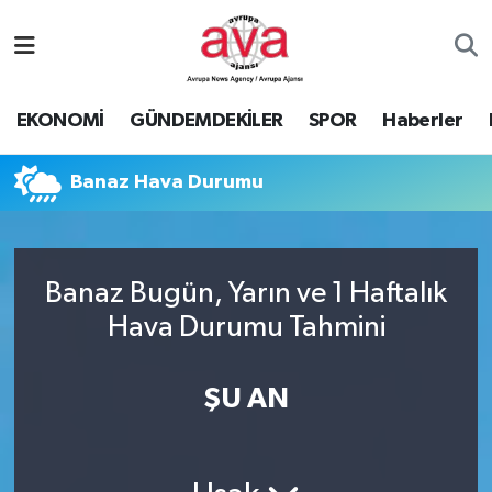
Nöbetçi Eczaneler
EKONOMİ
GÜNDEMDEKİLER
SPOR
Haberler
Hava Durumu
Banaz Hava Durumu
Namaz Vakitleri
Trafik Durumu
Banaz Bugün, Yarın ve 1 Haftalık
Süper Lig Puan Durumu ve Fikstür
Hava Durumu Tahmini
Tüm Manşetler
ŞU AN
Son Dakika Haberleri
Haber Arşivi