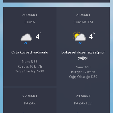
20 MART
21 MART
CUMA
CUMARTESI
°
°
4
4
Orta kuvvetli yağmurlu
Bölgesel düzensiz yağmur
yağışlı
Nem: %88
Rüzgar: 16 km/h
Nem: %91
Yağış Olasılığı: %90
Rüzgar: 17 km/h
Yağış Olasılığı: %89
22 MART
23 MART
PAZAR
PAZARTESI