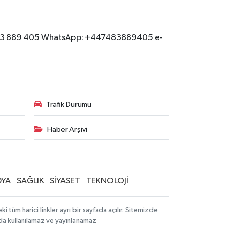
: 07483 889 405 WhatsApp: +447483889405 e-
Trafik Durumu
Haber Arşivi
YA
SAĞLIK
SİYASET
TEKNOLOJİ
tüm harici linkler ayrı bir sayfada açılır. Sitemizde
mda kullanılamaz ve yayınlanamaz