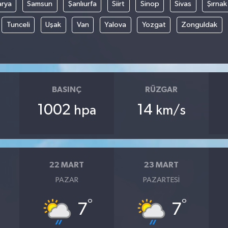
arya
Samsun
Şanlıurfa
Siirt
Sinop
Sivas
Şırnak
Tunceli
Uşak
Van
Yalova
Yozgat
Zonguldak
BASINÇ
RÜZGAR
1002
14
hpa
km/s
22 MART
23 MART
PAZAR
PAZARTESI
°
°
7
7