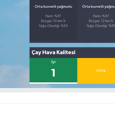
Orta kuvvetli yağmurlu
Orta kuvvetli yağmu
Nem: %97
Nem: %97
Rüzgar: 10 km/h
Rüzgar: 12 km/h
Yağış Olasılığı: %93
Yağış Olasılığı: %8
Çay Hava Kalitesi
İyi
1
Orta