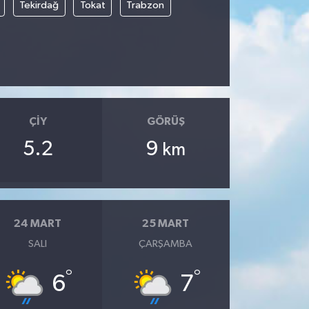
Tekirdağ
Tokat
Trabzon
ÇIY
GÖRÜŞ
5.2
9
km
24 MART
25 MART
SALI
ÇARŞAMBA
°
°
6
7