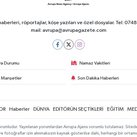
berleri, röportajlar, köşe yazıları ve özel dosyalar. Tel
mail:
avrupa@avrupagazete.com
va Durumu
Namaz Vakitleri
 Manşetler
Son Dakika Haberleri
OR
Haberler
DÜNYA
EDİTÖRÜN SEÇTİKLERİ
EĞİTİM
MED
rumludur. Yayınlanan yorumlardan Avrupa Ajansı sorumlu tutulamaz. Sitedeki 
 ve fotoğraflar izin alınmaksızın kaynak gösterilse dahi, herhangi bir orta