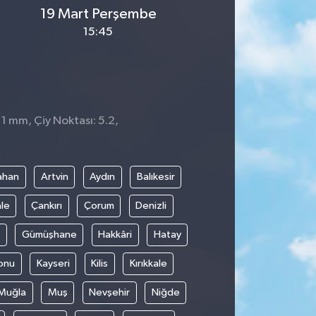
19 Mart Perşembe
15:45
 1 mm, Çiy Noktası: 5.2,
ahan
Artvin
Aydın
Balıkesir
le
Çankırı
Çorum
Denizli
Gümüşhane
Hakkâri
Hatay
onu
Kayseri
Kilis
Kırıkkale
Muğla
Muş
Nevşehir
Niğde