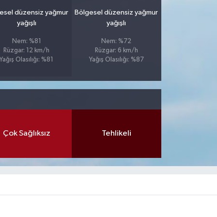
esel düzensiz yağmur
Bölgesel düzensiz yağmur
yağışlı
yağışlı
Nem: %81
Nem: %72
Rüzgar: 12 km/h
Rüzgar: 6 km/h
Yağış Olasılığı: %81
Yağış Olasılığı: %87
Çok Sağlıksız
Tehlikeli