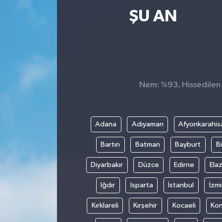
ŞU AN
Nem: %93, Hissedilen S
Adana
Adıyaman
Afyonkarahis
Bartın
Batman
Bayburt
Bi
Diyarbakır
Düzce
Edirne
Elaz
Iğdır
Isparta
İstanbul
İzmi
Kırklareli
Kırşehir
Kocaeli
Ko