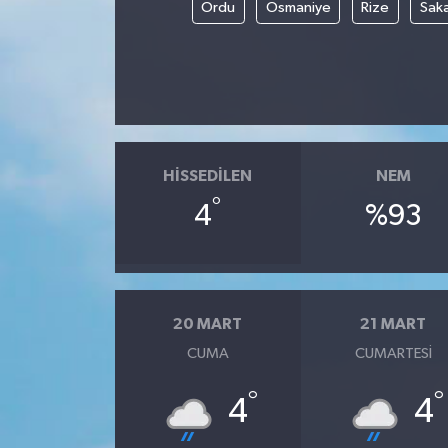
Ordu
Osmaniye
Rize
Sak
HISSEDILEN
NEM
°
4
%93
20 MART
21 MART
CUMA
CUMARTESI
°
°
4
4