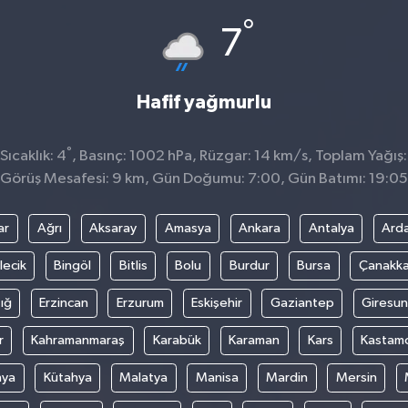
°
7
Hafif yağmurlu
°
ıcaklık: 4
, Basınç: 1002 hPa, Rüzgar: 14 km/s, Toplam Yağış:
Görüş Mesafesi: 9 km, Gün Doğumu: 7:00, Gün Batımı: 19:05
ar
Ağrı
Aksaray
Amasya
Ankara
Antalya
Ard
lecik
Bingöl
Bitlis
Bolu
Burdur
Bursa
Çanakka
ığ
Erzincan
Erzurum
Eskişehir
Gaziantep
Giresun
r
Kahramanmaraş
Karabük
Karaman
Kars
Kastam
nya
Kütahya
Malatya
Manisa
Mardin
Mersin