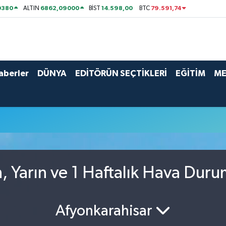
0380
6862,09000
14.598,00
79.591,74
ALTIN
BİST
BTC
aberler
DÜNYA
EDİTÖRÜN SEÇTİKLERİ
EĞİTİM
ME
 Yarın ve 1 Haftalık Hava Dur
Afyonkarahisar