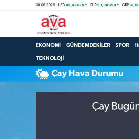
45,43620
53,38690
61,6
08-08-2026
USD
EUR
GBP
Nöbetçi Eczaneler
Hava Durumu
EKONOMİ
GÜNDEMDEKİLER
SPOR
H
Namaz Vakitleri
TEKNOLOJİ
Trafik Durumu
Çay Hava Durumu
Süper Lig Puan Durumu ve Fikstür
Tüm Manşetler
Çay Bugün,
Son Dakika Haberleri
Haber Arşivi