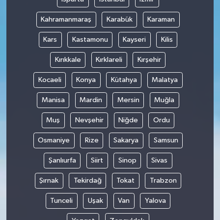
Kahramanmaraş
Karabük
Karaman
Kars
Kastamonu
Kayseri
Kilis
Kırıkkale
Kırklareli
Kırşehir
Kocaeli
Konya
Kütahya
Malatya
Manisa
Mardin
Mersin
Muğla
Muş
Nevşehir
Niğde
Ordu
Osmaniye
Rize
Sakarya
Samsun
Şanlıurfa
Siirt
Sinop
Sivas
Şırnak
Tekirdağ
Tokat
Trabzon
Tunceli
Uşak
Van
Yalova