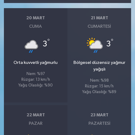
20 MART
21 MART
CUMA
CUMARTESI
°
°
3
3
Orta kuvvetli yağmurlu
Bölgesel düzensiz yağmur
yağışlı
Nem: %97
Rüzgar: 13 km/h
Nem: %98
Yağış Olasılığı: %90
Rüzgar: 15 km/h
Yağış Olasılığı: %89
22 MART
23 MART
PAZAR
PAZARTESI