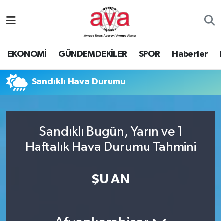
Nöbetçi Eczaneler
EKONOMİ
GÜNDEMDEKİLER
SPOR
Haberler
Hava Durumu
Sandıklı Hava Durumu
Namaz Vakitleri
Trafik Durumu
Sandıklı Bugün, Yarın ve 1
Süper Lig Puan Durumu ve Fikstür
Haftalık Hava Durumu Tahmini
Tüm Manşetler
ŞU AN
Son Dakika Haberleri
Haber Arşivi