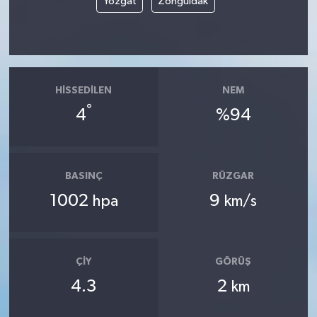
Yozgat
Zonguldak
HISSEDILEN
NEM
°
4
%94
BASINÇ
RÜZGAR
1002
9
hpa
km/s
ÇIY
GÖRÜŞ
4.3
2
km