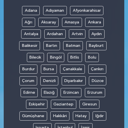
Adana
Adıyaman
Afyonkarahisar
Ağrı
Aksaray
Amasya
Ankara
Antalya
Ardahan
Artvin
Aydın
Balıkesir
Bartın
Batman
Bayburt
Bilecik
Bingöl
Bitlis
Bolu
Burdur
Bursa
Çanakkale
Çankırı
Çorum
Denizli
Diyarbakır
Düzce
Edirne
Elazığ
Erzincan
Erzurum
Eskişehir
Gaziantep
Giresun
Gümüşhane
Hakkâri
Hatay
Iğdır
Isparta
İstanbul
İzmir