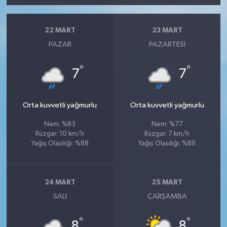
22 MART
23 MART
PAZAR
PAZARTESI
°
°
7
7
Orta kuvvetli yağmurlu
Orta kuvvetli yağmurlu
Nem: %83
Nem: %77
Rüzgar: 10 km/h
Rüzgar: 7 km/h
Yağış Olasılığı: %88
Yağış Olasılığı: %89
24 MART
25 MART
SALI
ÇARŞAMBA
°
°
8
8