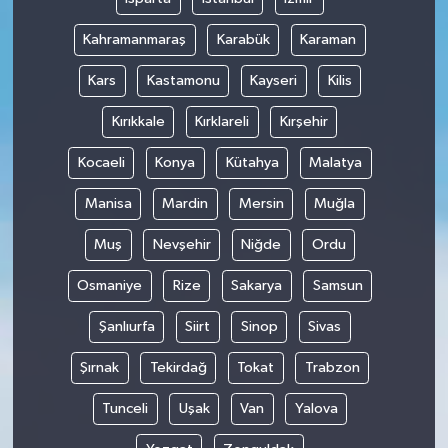
Kahramanmaraş
Karabük
Karaman
Kars
Kastamonu
Kayseri
Kilis
Kırıkkale
Kırklareli
Kırşehir
Kocaeli
Konya
Kütahya
Malatya
Manisa
Mardin
Mersin
Muğla
Muş
Nevşehir
Niğde
Ordu
Osmaniye
Rize
Sakarya
Samsun
Şanlıurfa
Siirt
Sinop
Sivas
Şırnak
Tekirdağ
Tokat
Trabzon
Tunceli
Uşak
Van
Yalova