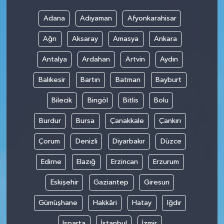
Adana
Adıyaman
Afyonkarahisar
Ağrı
Aksaray
Amasya
Ankara
Antalya
Ardahan
Artvin
Aydın
Balıkesir
Bartın
Batman
Bayburt
Bilecik
Bingöl
Bitlis
Bolu
Burdur
Bursa
Çanakkale
Çankırı
Çorum
Denizli
Diyarbakır
Düzce
Edirne
Elazığ
Erzincan
Erzurum
Eskişehir
Gaziantep
Giresun
Gümüşhane
Hakkâri
Hatay
Iğdır
Isparta
İstanbul
İzmir