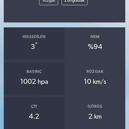
Yozgat
Zonguldak
HISSEDILEN
NEM
°
3
%94
BASINÇ
RÜZGAR
1002
10
hpa
km/s
ÇIY
GÖRÜŞ
4.2
2
km