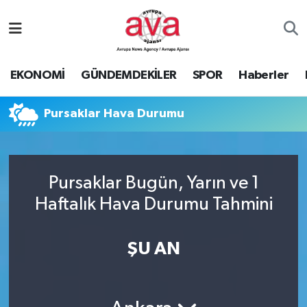
Nöbetçi Eczaneler
EKONOMİ
GÜNDEMDEKİLER
SPOR
Haberler
Hava Durumu
Pursaklar Hava Durumu
Namaz Vakitleri
Trafik Durumu
Pursaklar Bugün, Yarın ve 1
Süper Lig Puan Durumu ve Fikstür
Haftalık Hava Durumu Tahmini
Tüm Manşetler
ŞU AN
Son Dakika Haberleri
Haber Arşivi