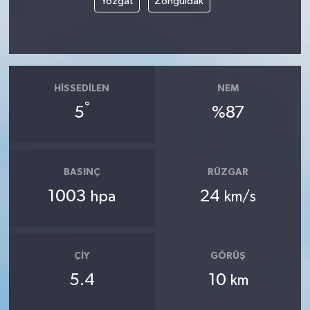
Yozgat
Zonguldak
HISSEDILEN
NEM
°
5
%87
BASINÇ
RÜZGAR
1003
24
hpa
km/s
ÇIY
GÖRÜŞ
5.4
10
km