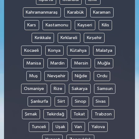
Kahramanmaraş
Karabük
Karaman
Kars
Kastamonu
Kayseri
Kilis
Kırıkkale
Kırklareli
Kırşehir
Kocaeli
Konya
Kütahya
Malatya
Manisa
Mardin
Mersin
Muğla
Muş
Nevşehir
Niğde
Ordu
Osmaniye
Rize
Sakarya
Samsun
Şanlıurfa
Siirt
Sinop
Sivas
Şırnak
Tekirdağ
Tokat
Trabzon
Tunceli
Uşak
Van
Yalova