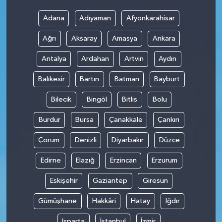
Adana
Adıyaman
Afyonkarahisar
Ağrı
Aksaray
Amasya
Ankara
Antalya
Ardahan
Artvin
Aydın
Balıkesir
Bartın
Batman
Bayburt
Bilecik
Bingöl
Bitlis
Bolu
Burdur
Bursa
Çanakkale
Çankırı
Çorum
Denizli
Diyarbakır
Düzce
Edirne
Elazığ
Erzincan
Erzurum
Eskişehir
Gaziantep
Giresun
Gümüşhane
Hakkâri
Hatay
Iğdır
Isparta
İstanbul
İzmir