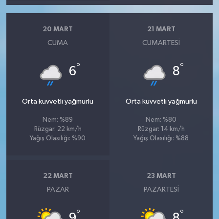
20 MART
21 MART
CUMA
CUMARTESI
°
°
6
8
Orta kuvvetli yağmurlu
Orta kuvvetli yağmurlu
Nem: %89
Nem: %80
Rüzgar: 22 km/h
Rüzgar: 14 km/h
Yağış Olasılığı: %90
Yağış Olasılığı: %88
22 MART
23 MART
PAZAR
PAZARTESI
°
°
9
8