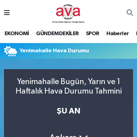
Nöbetçi Eczaneler
EKONOMİ
GÜNDEMDEKİLER
SPOR
Haberler
Hava Durumu
Yenimahalle Hava Durumu
Namaz Vakitleri
Trafik Durumu
Yenimahalle Bugün, Yarın ve 1
Süper Lig Puan Durumu ve Fikstür
Haftalık Hava Durumu Tahmini
Tüm Manşetler
ŞU AN
Son Dakika Haberleri
Haber Arşivi