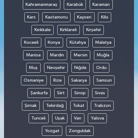
Kahramanmaraş
Karabük
Karaman
Kars
Kastamonu
Kayseri
Kilis
Kırıkkale
Kırklareli
Kırşehir
Kocaeli
Konya
Kütahya
Malatya
Manisa
Mardin
Mersin
Muğla
Muş
Nevşehir
Niğde
Ordu
Osmaniye
Rize
Sakarya
Samsun
Şanlıurfa
Siirt
Sinop
Sivas
Şırnak
Tekirdağ
Tokat
Trabzon
Tunceli
Uşak
Van
Yalova
Yozgat
Zonguldak