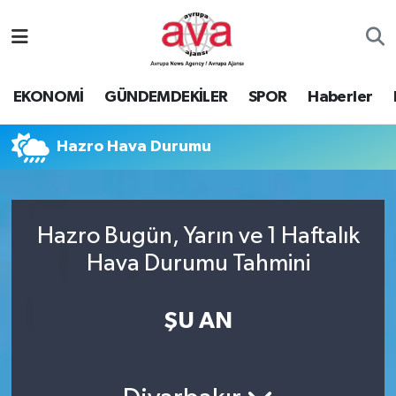
Nöbetçi Eczaneler
EKONOMİ
GÜNDEMDEKİLER
SPOR
Haberler
Hava Durumu
Hazro Hava Durumu
Namaz Vakitleri
Trafik Durumu
Hazro Bugün, Yarın ve 1 Haftalık
Süper Lig Puan Durumu ve Fikstür
Hava Durumu Tahmini
Tüm Manşetler
ŞU AN
Son Dakika Haberleri
Haber Arşivi