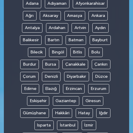
Adana
Adıyaman
Afyonkarahisar
Ağrı
Aksaray
Amasya
Ankara
Antalya
Ardahan
Artvin
Aydın
Balıkesir
Bartın
Batman
Bayburt
Bilecik
Bingöl
Bitlis
Bolu
Burdur
Bursa
Çanakkale
Çankırı
Çorum
Denizli
Diyarbakır
Düzce
Edirne
Elazığ
Erzincan
Erzurum
Eskişehir
Gaziantep
Giresun
Gümüşhane
Hakkâri
Hatay
Iğdır
Isparta
İstanbul
İzmir