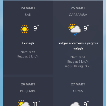
24 MART
25 MART
SALI
ÇARŞAMBA
°
°
9
9
Güneşli
Bölgesel düzensiz yağmur
yağışlı
Nem: %66
Rüzgar: 8 km/h
Nem: %64
Rüzgar: 9 km/h
Yağış Olasılığı: %73
26 MART
27 MART
PERŞEMBE
CUMA
°
°
11
9