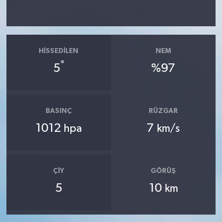
HISSEDILEN
NEM
°
5
%97
BASINÇ
RÜZGAR
1012
7
hpa
km/s
ÇIY
GÖRÜŞ
5
10
km