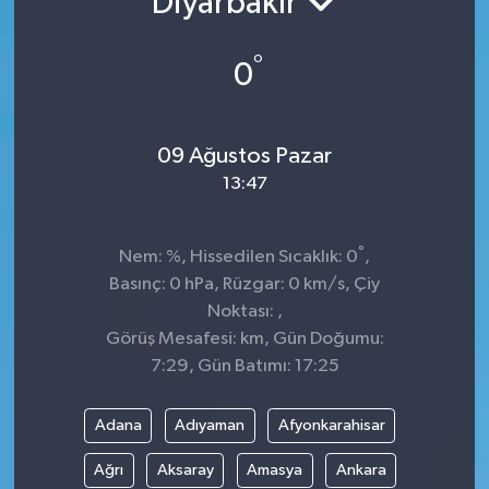
Diyarbakır
°
0
09 Ağustos Pazar
13:47
°
Nem: %, Hissedilen Sıcaklık: 0
,
Basınç: 0 hPa, Rüzgar: 0 km/s, Çiy
Noktası: ,
Görüş Mesafesi: km, Gün Doğumu:
7:29, Gün Batımı: 17:25
Adana
Adıyaman
Afyonkarahisar
Ağrı
Aksaray
Amasya
Ankara