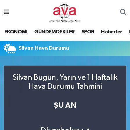
Nöbetçi Eczaneler
EKONOMİ
GÜNDEMDEKİLER
SPOR
Haberler
Hava Durumu
Silvan Hava Durumu
Namaz Vakitleri
Trafik Durumu
Silvan Bugün, Yarın ve 1 Haftalık
Süper Lig Puan Durumu ve Fikstür
Hava Durumu Tahmini
Tüm Manşetler
ŞU AN
Son Dakika Haberleri
Haber Arşivi