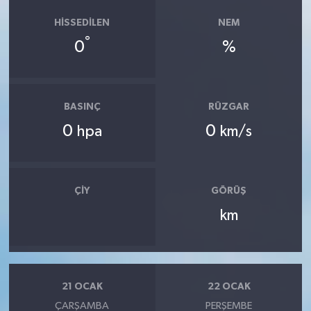
HISSEDILEN
NEM
°
0
%
BASINÇ
RÜZGAR
0
0
hpa
km/s
ÇIY
GÖRÜŞ
km
21 OCAK
22 OCAK
ÇARŞAMBA
PERŞEMBE