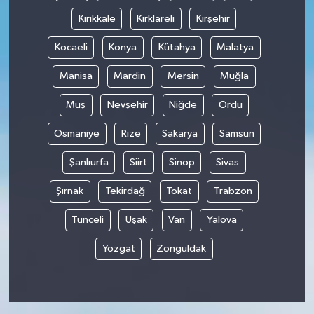
Kırıkkale
Kırklareli
Kırşehir
Kocaeli
Konya
Kütahya
Malatya
Manisa
Mardin
Mersin
Muğla
Muş
Nevşehir
Niğde
Ordu
Osmaniye
Rize
Sakarya
Samsun
Şanlıurfa
Siirt
Sinop
Sivas
Şırnak
Tekirdağ
Tokat
Trabzon
Tunceli
Uşak
Van
Yalova
Yozgat
Zonguldak