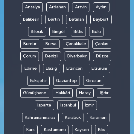
Antalya
Ardahan
Artvin
Aydın
Balıkesir
Bartın
Batman
Bayburt
Bilecik
Bingöl
Bitlis
Bolu
Burdur
Bursa
Çanakkale
Çankırı
Çorum
Denizli
Diyarbakır
Düzce
Edirne
Elazığ
Erzincan
Erzurum
Eskişehir
Gaziantep
Giresun
Gümüşhane
Hakkâri
Hatay
Iğdır
Isparta
İstanbul
İzmir
Kahramanmaraş
Karabük
Karaman
Kars
Kastamonu
Kayseri
Kilis