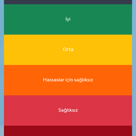
İyi
Orta
Hassaslar için sağlıksız
Sağlıksız