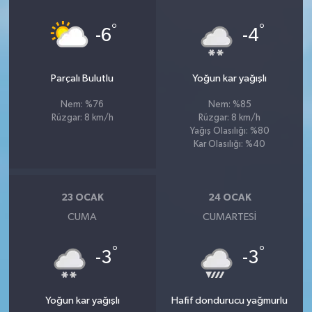
°
°
-6
-4
Parçalı Bulutlu
Yoğun kar yağışlı
Nem: %76
Nem: %85
Rüzgar: 8 km/h
Rüzgar: 8 km/h
Yağış Olasılığı: %80
Kar Olasılığı: %40
23 OCAK
24 OCAK
CUMA
CUMARTESI
°
°
-3
-3
Yoğun kar yağışlı
Hafif dondurucu yağmurlu