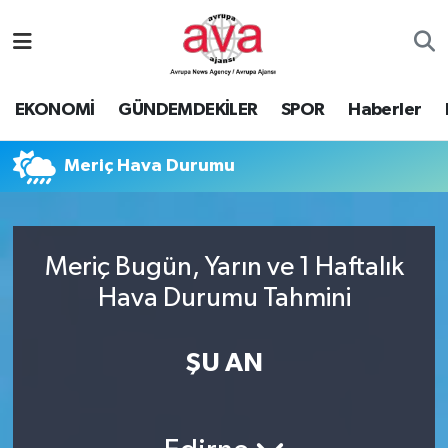
Nöbetçi Eczaneler
EKONOMİ
GÜNDEMDEKİLER
SPOR
Haberler
Hava Durumu
Meriç Hava Durumu
Namaz Vakitleri
Trafik Durumu
Meriç Bugün, Yarın ve 1 Haftalık
Süper Lig Puan Durumu ve Fikstür
Hava Durumu Tahmini
Tüm Manşetler
ŞU AN
Son Dakika Haberleri
Haber Arşivi