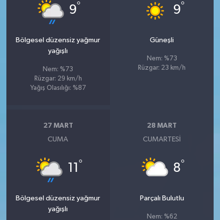
°
°
9
9
Bölgesel düzensiz yağmur
Güneşli
yağışlı
Nem: %73
Rüzgar: 23 km/h
Nem: %73
Rüzgar: 29 km/h
Yağış Olasılığı: %87
27 MART
28 MART
CUMA
CUMARTESI
°
°
11
8
Bölgesel düzensiz yağmur
Parçalı Bulutlu
yağışlı
Nem: %62