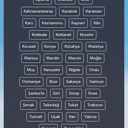
Kahramanmaraş
Karabük
Karaman
Kars
Kastamonu
Kayseri
Kilis
Kırıkkale
Kırklareli
Kırşehir
Kocaeli
Konya
Kütahya
Malatya
Manisa
Mardin
Mersin
Muğla
Muş
Nevşehir
Niğde
Ordu
Osmaniye
Rize
Sakarya
Samsun
Şanlıurfa
Siirt
Sinop
Sivas
Şırnak
Tekirdağ
Tokat
Trabzon
Tunceli
Uşak
Van
Yalova