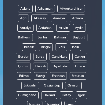
Adana
Adıyaman
Afyonkarahisar
Ağrı
Aksaray
Amasya
Ankara
Antalya
Ardahan
Artvin
Aydın
Balıkesir
Bartın
Batman
Bayburt
Bilecik
Bingöl
Bitlis
Bolu
Burdur
Bursa
Çanakkale
Çankırı
Çorum
Denizli
Diyarbakır
Düzce
Edirne
Elazığ
Erzincan
Erzurum
Eskişehir
Gaziantep
Giresun
Gümüşhane
Hakkâri
Hatay
Iğdır
Isparta
İstanbul
İzmir