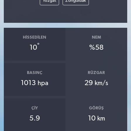
Yozgat
Zonguldak
HISSEDILEN
NEM
°
10
%58
BASINÇ
RÜZGAR
1013
29
hpa
km/s
ÇIY
GÖRÜŞ
5.9
10
km