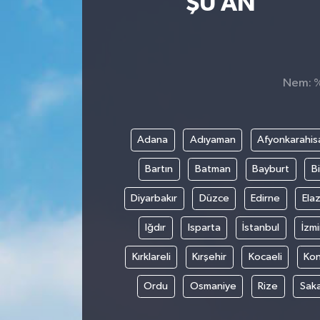
ŞU AN
Nem: %,
Adana
Adıyaman
Afyonkarahis
Bartın
Batman
Bayburt
Bi
Diyarbakır
Düzce
Edirne
Elaz
Iğdır
Isparta
İstanbul
İzmi
Kırklareli
Kırşehir
Kocaeli
Ko
Ordu
Osmaniye
Rize
Sak