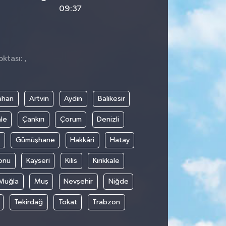
09:37
ktası: ,
ahan
Artvin
Aydın
Balıkesir
le
Çankırı
Çorum
Denizli
Gümüşhane
Hakkâri
Hatay
onu
Kayseri
Kilis
Kırıkkale
Muğla
Muş
Nevşehir
Niğde
Tekirdağ
Tokat
Trabzon