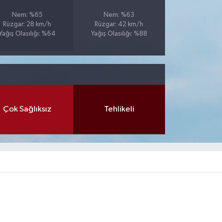
Nem: %65
Nem: %63
Rüzgar: 28 km/h
Rüzgar: 42 km/h
Yağış Olasılığı: %64
Yağış Olasılığı: %88
Çok Sağlıksız
Tehlikeli