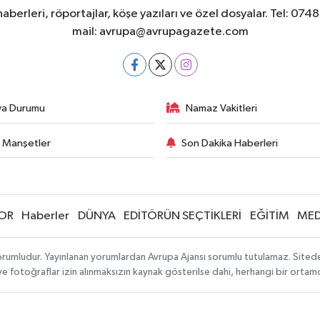
berleri, röportajlar, köşe yazıları ve özel dosyalar. Tel
mail:
avrupa@avrupagazete.com
va Durumu
Namaz Vakitleri
 Manşetler
Son Dakika Haberleri
OR
Haberler
DÜNYA
EDİTÖRÜN SEÇTİKLERİ
EĞİTİM
MED
rumludur. Yayınlanan yorumlardan Avrupa Ajansı sorumlu tutulamaz. Sitedeki 
 ve fotoğraflar izin alınmaksızın kaynak gösterilse dahi, herhangi bir orta