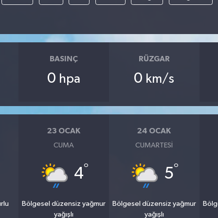
BASINÇ
RÜZGAR
0
0
hpa
km/s
23 OCAK
24 OCAK
CUMA
CUMARTESI
°
°
4
5
rlu
Bölgesel düzensiz yağmur
Bölgesel düzensiz yağmur
Bölg
yağışlı
yağışlı