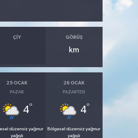
ÇIY
GÖRÜŞ
km
25 OCAK
26 OCAK
PAZAR
PAZARTESI
°
°
4
4
esel düzensiz yağmur
Bölgesel düzensiz yağmur
yağışlı
yağışlı