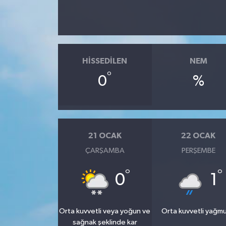
HISSEDILEN
NEM
°
0
%
21 OCAK
22 OCAK
ÇARŞAMBA
PERŞEMBE
°
°
0
1
Orta kuvvetli veya yoğun ve
Orta kuvvetli yağmu
sağnak şeklinde kar