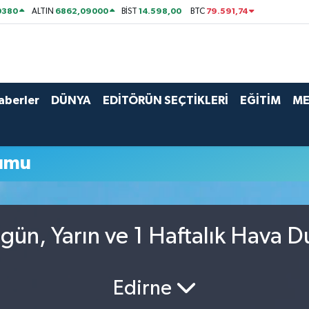
0380
6862,09000
14.598,00
79.591,74
ALTIN
BİST
BTC
aberler
DÜNYA
EDİTÖRÜN SEÇTİKLERİ
EĞİTİM
ME
umu
ün, Yarın ve 1 Haftalık Hava 
Edirne