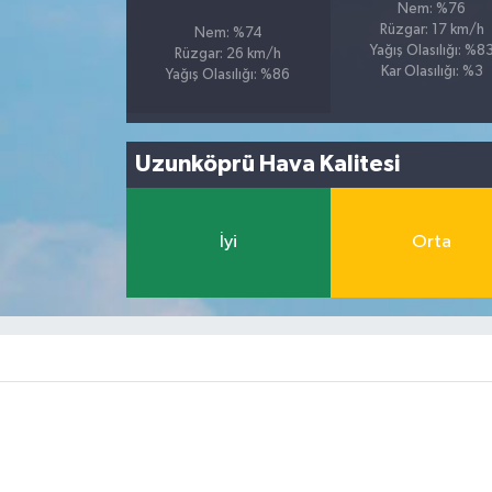
Nem: %76
Rüzgar: 17 km/h
Nem: %74
Yağış Olasılığı: %8
Rüzgar: 26 km/h
Kar Olasılığı: %3
Yağış Olasılığı: %86
Uzunköprü Hava Kalitesi
İyi
Orta