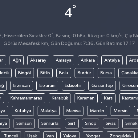
°
4
°
 Hissedilen Sıcaklık: 0
, Basınç: 0 hPa, Rüzgar: 0 km/s, Çiy No
Görüş Mesafesi: km, Gün Doğumu: 7:36, Gün Batımı: 17:17
ar
Ağrı
Aksaray
Amasya
Ankara
Antalya
Ard
lecik
Bingöl
Bitlis
Bolu
Burdur
Bursa
Çanakka
ığ
Erzincan
Erzurum
Eskişehir
Gaziantep
Giresun
r
Kahramanmaraş
Karabük
Karaman
Kars
Kastam
nya
Kütahya
Malatya
Manisa
Mardin
Mersin
arya
Samsun
Şanlıurfa
Siirt
Sinop
Sivas
Şırnak
Tunceli
Uşak
Van
Yalova
Yozgat
Zonguldak