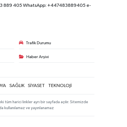
: 07483 889 405 WhatsApp: +447483889405 e-
Trafik Durumu
Haber Arşivi
YA
SAĞLIK
SİYASET
TEKNOLOJİ
tüm harici linkler ayrı bir sayfada açılır. Sitemizde
mda kullanılamaz ve yayınlanamaz