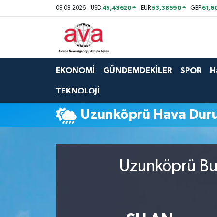
45,43620
53,38690
61,6
08-08-2026
USD
EUR
GBP
Nöbetçi Eczaneler
Hava Durumu
EKONOMİ
GÜNDEMDEKİLER
SPOR
H
Namaz Vakitleri
TEKNOLOJİ
Trafik Durumu
Uzunköprü Hava Dur
Süper Lig Puan Durumu ve Fikstür
Tüm Manşetler
Uzunköprü Bug
Son Dakika Haberleri
Haber Arşivi