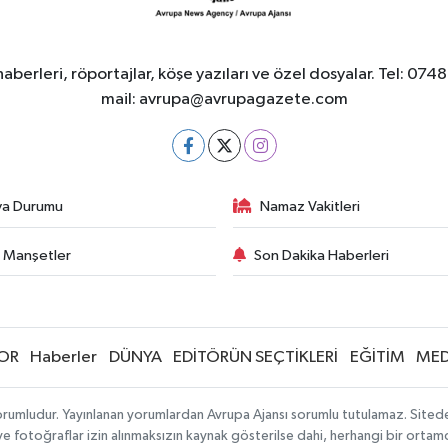
berleri, röportajlar, köşe yazıları ve özel dosyalar. Tel
mail:
avrupa@avrupagazete.com
va Durumu
Namaz Vakitleri
 Manşetler
Son Dakika Haberleri
OR
Haberler
DÜNYA
EDİTÖRÜN SEÇTİKLERİ
EĞİTİM
MED
rumludur. Yayınlanan yorumlardan Avrupa Ajansı sorumlu tutulamaz. Sitedeki 
 ve fotoğraflar izin alınmaksızın kaynak gösterilse dahi, herhangi bir orta