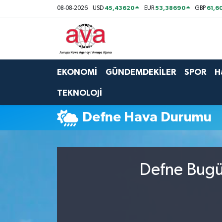
45,43620
53,38690
61,6
08-08-2026
USD
EUR
GBP
Nöbetçi Eczaneler
Hava Durumu
EKONOMİ
GÜNDEMDEKİLER
SPOR
H
Namaz Vakitleri
TEKNOLOJİ
Trafik Durumu
Defne Hava Durumu
Süper Lig Puan Durumu ve Fikstür
Tüm Manşetler
Defne Bugün
Son Dakika Haberleri
Haber Arşivi