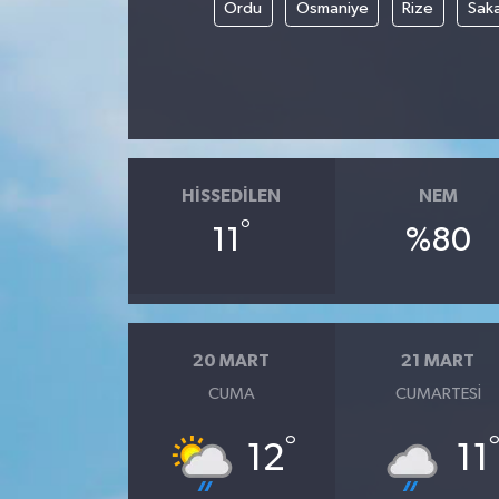
Ordu
Osmaniye
Rize
Sak
HISSEDILEN
NEM
°
11
%80
20 MART
21 MART
CUMA
CUMARTESI
°
12
11