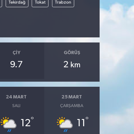
Tekirdağ
Tokat
Trabzon
ÇIY
GÖRÜŞ
9.7
2
km
24 MART
25 MART
SALI
ÇARŞAMBA
°
°
12
11