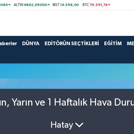
0380
6862,09000
14.598,00
79.591,74
ALTIN
BİST
BTC
aberler
DÜNYA
EDİTÖRÜN SEÇTİKLERİ
EĞİTİM
ME
, Yarın ve 1 Haftalık Hava Du
Hatay