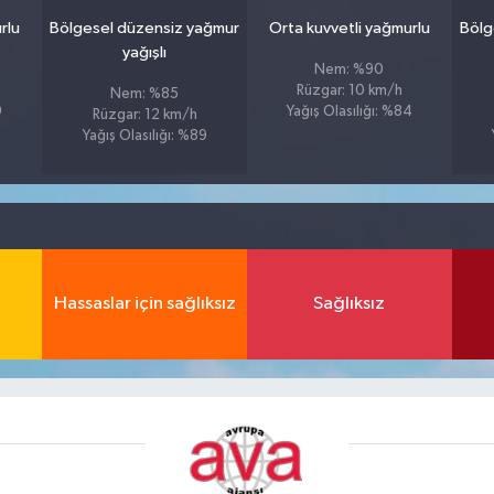
rlu
Bölgesel düzensiz yağmur
Orta kuvvetli yağmurlu
Bölg
yağışlı
Nem: %90
Rüzgar: 10 km/h
Nem: %85
9
Yağış Olasılığı: %84
Rüzgar: 12 km/h
Yağış Olasılığı: %89
Hassaslar için sağlıksız
Sağlıksız