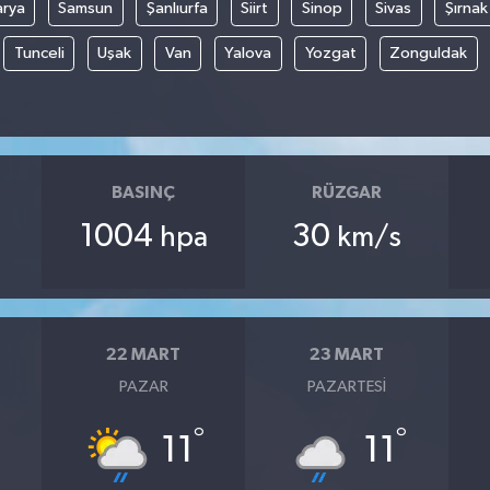
arya
Samsun
Şanlıurfa
Siirt
Sinop
Sivas
Şırnak
Tunceli
Uşak
Van
Yalova
Yozgat
Zonguldak
BASINÇ
RÜZGAR
1004
30
hpa
km/s
22 MART
23 MART
PAZAR
PAZARTESI
°
°
°
11
11