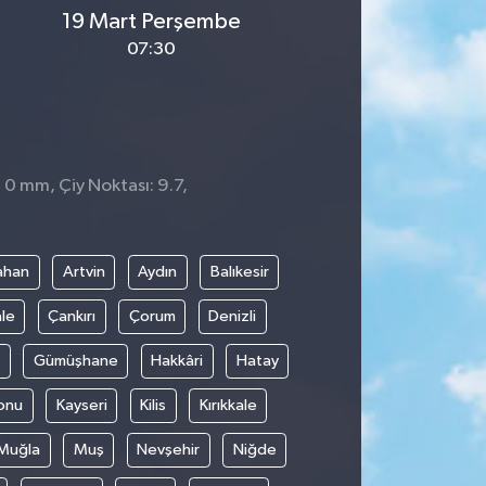
19 Mart Perşembe
07:30
 0 mm, Çiy Noktası: 9.7,
ahan
Artvin
Aydın
Balıkesir
le
Çankırı
Çorum
Denizli
Gümüşhane
Hakkâri
Hatay
onu
Kayseri
Kilis
Kırıkkale
Muğla
Muş
Nevşehir
Niğde