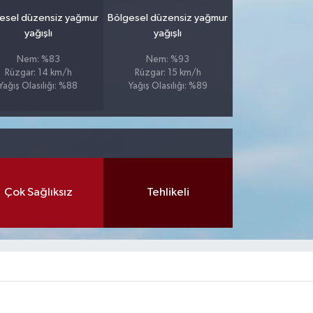
esel düzensiz yağmur
Bölgesel düzensiz yağmur
yağışlı
yağışlı
Nem: %83
Nem: %93
Rüzgar: 14 km/h
Rüzgar: 15 km/h
Yağış Olasılığı: %88
Yağış Olasılığı: %89
Çok Sağlıksız
Tehlikeli