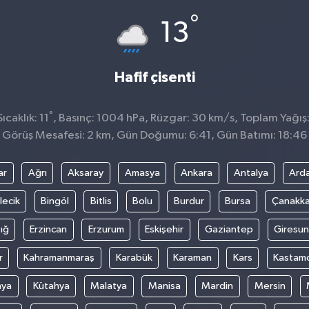
°
13
Hafif çisenti
°
caklık: 11
, Basınç: 1004 hPa, Rüzgar: 30 km/s, Toplam Yağış:
Görüş Mesafesi: 2 km, Gün Doğumu: 6:41, Gün Batımı: 18:46
ar
Ağrı
Aksaray
Amasya
Ankara
Antalya
Ard
lecik
Bingöl
Bitlis
Bolu
Burdur
Bursa
Çanakka
ığ
Erzincan
Erzurum
Eskişehir
Gaziantep
Giresun
r
Kahramanmaraş
Karabük
Karaman
Kars
Kastam
nya
Kütahya
Malatya
Manisa
Mardin
Mersin