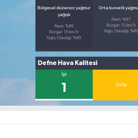
Bölgesel düzensiz yağmur
Orta kuvvetli yağmu
yağışlı
Nem: %87
Rüzgar: 15 km/h
Nem: %86
Yağış Olasılığı: %8
Rüzgar: 19 km/h
Yağış Olasılığı: %89
Defne Hava Kalitesi
İyi
1
Orta