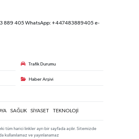
: 07483 889 405 WhatsApp: +447483889405 e-
Trafik Durumu
Haber Arşivi
YA
SAĞLIK
SİYASET
TEKNOLOJİ
tüm harici linkler ayrı bir sayfada açılır. Sitemizde
mda kullanılamaz ve yayınlanamaz