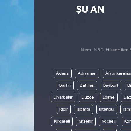
ŞU AN
Nem: %80, Hissedilen Sı
Adana
Adıyaman
Afyonkarahis
Bartın
Batman
Bayburt
Bi
Diyarbakır
Düzce
Edirne
Elaz
Iğdır
Isparta
İstanbul
İzmi
Kırklareli
Kırşehir
Kocaeli
Ko