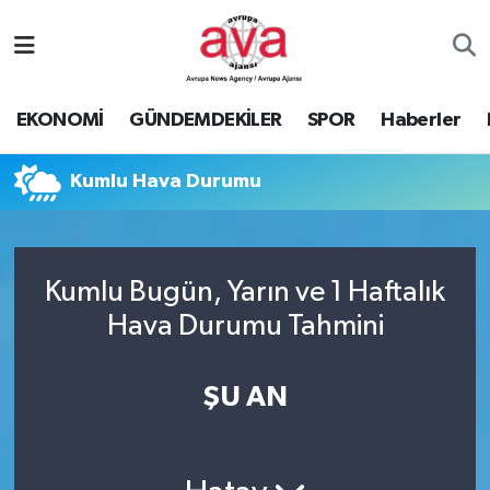
Nöbetçi Eczaneler
EKONOMİ
GÜNDEMDEKİLER
SPOR
Haberler
Hava Durumu
Kumlu Hava Durumu
Namaz Vakitleri
Trafik Durumu
Kumlu Bugün, Yarın ve 1 Haftalık
Süper Lig Puan Durumu ve Fikstür
Hava Durumu Tahmini
Tüm Manşetler
ŞU AN
Son Dakika Haberleri
Haber Arşivi