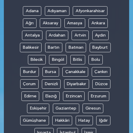
Adana
Adıyaman
Afyonkarahisar
Ağrı
Aksaray
Amasya
Ankara
Antalya
Ardahan
Artvin
Aydın
Balıkesir
Bartın
Batman
Bayburt
Bilecik
Bingöl
Bitlis
Bolu
Burdur
Bursa
Çanakkale
Çankırı
Çorum
Denizli
Diyarbakır
Düzce
Edirne
Elazığ
Erzincan
Erzurum
Eskişehir
Gaziantep
Giresun
Gümüşhane
Hakkâri
Hatay
Iğdır
Isparta
İstanbul
İzmir