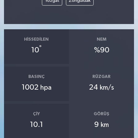
Yozgat
Zonguldak
HISSEDILEN
NEM
°
10
%90
BASINÇ
RÜZGAR
1002
24
hpa
km/s
ÇIY
GÖRÜŞ
10.1
9
km