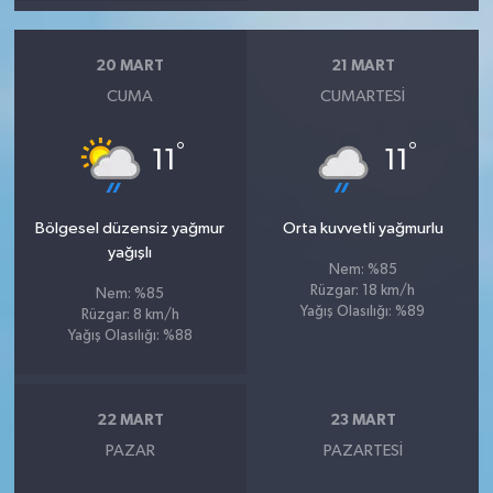
20 MART
21 MART
CUMA
CUMARTESI
°
°
11
11
Bölgesel düzensiz yağmur
Orta kuvvetli yağmurlu
yağışlı
Nem: %85
Rüzgar: 18 km/h
Nem: %85
Yağış Olasılığı: %89
Rüzgar: 8 km/h
Yağış Olasılığı: %88
22 MART
23 MART
PAZAR
PAZARTESI