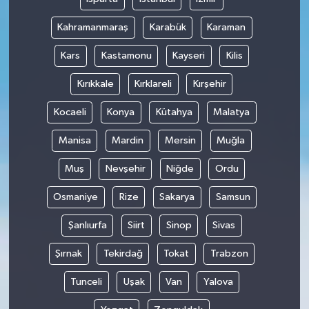
Kahramanmaraş
Karabük
Karaman
Kars
Kastamonu
Kayseri
Kilis
Kırıkkale
Kırklareli
Kırşehir
Kocaeli
Konya
Kütahya
Malatya
Manisa
Mardin
Mersin
Muğla
Muş
Nevşehir
Niğde
Ordu
Osmaniye
Rize
Sakarya
Samsun
Şanlıurfa
Siirt
Sinop
Sivas
Şırnak
Tekirdağ
Tokat
Trabzon
Tunceli
Uşak
Van
Yalova