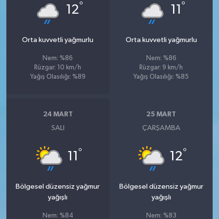
°
°
12
11
Orta kuvvetli yağmurlu
Orta kuvvetli yağmurlu
Nem: %86
Nem: %86
Rüzgar: 10 km/h
Rüzgar: 9 km/h
Yağış Olasılığı: %89
Yağış Olasılığı: %85
24 MART
25 MART
SALI
ÇARŞAMBA
°
°
11
12
Bölgesel düzensiz yağmur
Bölgesel düzensiz yağmur
yağışlı
yağışlı
Nem: %84
Nem: %83