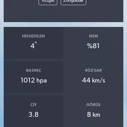
Yozgat
Zonguldak
HISSEDILEN
NEM
°
4
%81
BASINÇ
RÜZGAR
1012
44
hpa
km/s
ÇIY
GÖRÜŞ
3.8
8
km