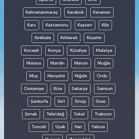
Kahramanmaraş
Karabük
Karaman
Kars
Kastamonu
Kayseri
Kilis
Kırıkkale
Kırklareli
Kırşehir
Kocaeli
Konya
Kütahya
Malatya
Manisa
Mardin
Mersin
Muğla
Muş
Nevşehir
Niğde
Ordu
Osmaniye
Rize
Sakarya
Samsun
Şanlıurfa
Siirt
Sinop
Sivas
Şırnak
Tekirdağ
Tokat
Trabzon
Tunceli
Uşak
Van
Yalova