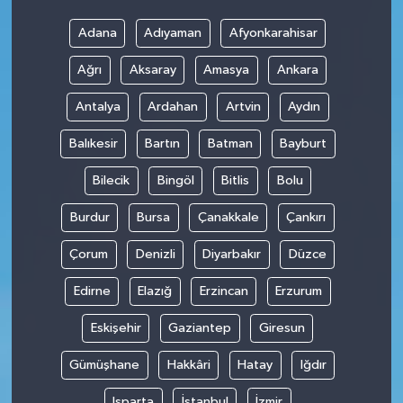
Adana
Adıyaman
Afyonkarahisar
Ağrı
Aksaray
Amasya
Ankara
Antalya
Ardahan
Artvin
Aydın
Balıkesir
Bartın
Batman
Bayburt
Bilecik
Bingöl
Bitlis
Bolu
Burdur
Bursa
Çanakkale
Çankırı
Çorum
Denizli
Diyarbakır
Düzce
Edirne
Elazığ
Erzincan
Erzurum
Eskişehir
Gaziantep
Giresun
Gümüşhane
Hakkâri
Hatay
Iğdır
Isparta
İstanbul
İzmir