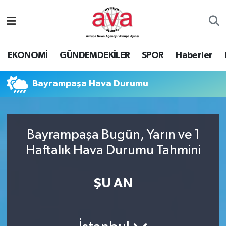
Nöbetçi Eczaneler
EKONOMİ
GÜNDEMDEKİLER
SPOR
Haberler
Hava Durumu
Bayrampaşa Hava Durumu
Namaz Vakitleri
Trafik Durumu
Bayrampaşa Bugün, Yarın ve 1
Süper Lig Puan Durumu ve Fikstür
Haftalık Hava Durumu Tahmini
Tüm Manşetler
ŞU AN
Son Dakika Haberleri
Haber Arşivi