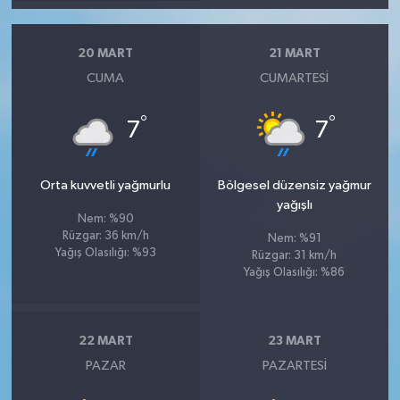
20 MART
21 MART
CUMA
CUMARTESI
°
°
7
7
Orta kuvvetli yağmurlu
Bölgesel düzensiz yağmur
yağışlı
Nem: %90
Rüzgar: 36 km/h
Nem: %91
Yağış Olasılığı: %93
Rüzgar: 31 km/h
Yağış Olasılığı: %86
22 MART
23 MART
PAZAR
PAZARTESI