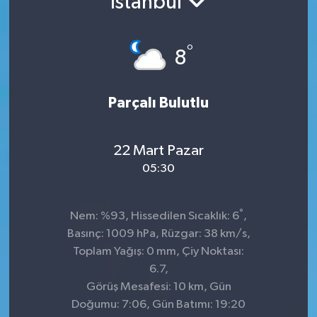
İstanbul
°
8
Parçalı Bulutlu
22 Mart Pazar
05:30
°
Nem: %93, Hissedilen Sıcaklık: 6
,
Basınç: 1009 hPa, Rüzgar: 38 km/s,
Toplam Yağış: 0 mm, Çiy Noktası:
6.7,
Görüş Mesafesi: 10 km, Gün
Doğumu: 7:06, Gün Batımı: 19:20