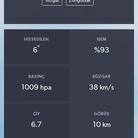
Yozgat
Zonguldak
HISSEDILEN
NEM
°
6
%93
BASINÇ
RÜZGAR
1009
38
hpa
km/s
ÇIY
GÖRÜŞ
6.7
10
km