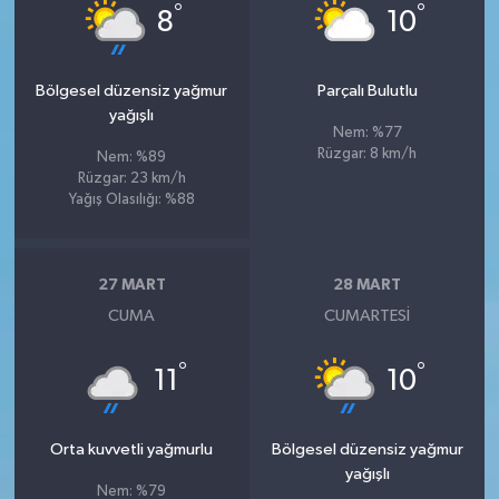
°
°
8
10
Bölgesel düzensiz yağmur
Parçalı Bulutlu
yağışlı
Nem: %77
Rüzgar: 8 km/h
Nem: %89
Rüzgar: 23 km/h
Yağış Olasılığı: %88
27 MART
28 MART
CUMA
CUMARTESI
°
°
11
10
Orta kuvvetli yağmurlu
Bölgesel düzensiz yağmur
yağışlı
Nem: %79