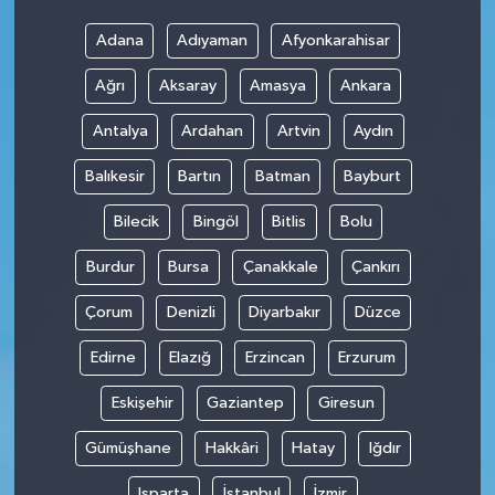
Adana
Adıyaman
Afyonkarahisar
Ağrı
Aksaray
Amasya
Ankara
Antalya
Ardahan
Artvin
Aydın
Balıkesir
Bartın
Batman
Bayburt
Bilecik
Bingöl
Bitlis
Bolu
Burdur
Bursa
Çanakkale
Çankırı
Çorum
Denizli
Diyarbakır
Düzce
Edirne
Elazığ
Erzincan
Erzurum
Eskişehir
Gaziantep
Giresun
Gümüşhane
Hakkâri
Hatay
Iğdır
Isparta
İstanbul
İzmir