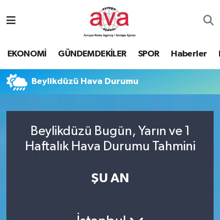
Nöbetçi Eczaneler
EKONOMİ
GÜNDEMDEKİLER
SPOR
Haberler
Hava Durumu
Beylikdüzü Hava Durumu
Namaz Vakitleri
Trafik Durumu
Beylikdüzü Bugün, Yarın ve 1
Süper Lig Puan Durumu ve Fikstür
Haftalık Hava Durumu Tahmini
Tüm Manşetler
ŞU AN
Son Dakika Haberleri
Haber Arşivi