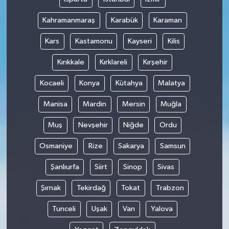
Kahramanmaraş
Karabük
Karaman
Kars
Kastamonu
Kayseri
Kilis
Kırıkkale
Kırklareli
Kırşehir
Kocaeli
Konya
Kütahya
Malatya
Manisa
Mardin
Mersin
Muğla
Muş
Nevşehir
Niğde
Ordu
Osmaniye
Rize
Sakarya
Samsun
Şanlıurfa
Siirt
Sinop
Sivas
Şırnak
Tekirdağ
Tokat
Trabzon
Tunceli
Uşak
Van
Yalova