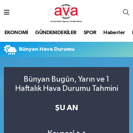
Nöbetçi Eczaneler
EKONOMİ
GÜNDEMDEKİLER
SPOR
Haberler
Hava Durumu
Bünyan Hava Durumu
Namaz Vakitleri
Trafik Durumu
Bünyan Bugün, Yarın ve 1
Süper Lig Puan Durumu ve Fikstür
Haftalık Hava Durumu Tahmini
Tüm Manşetler
ŞU AN
Son Dakika Haberleri
Haber Arşivi