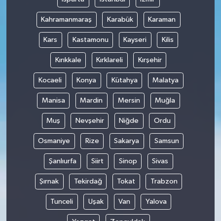
Kahramanmaraş
Karabük
Karaman
Kars
Kastamonu
Kayseri
Kilis
Kırıkkale
Kırklareli
Kırşehir
Kocaeli
Konya
Kütahya
Malatya
Manisa
Mardin
Mersin
Muğla
Muş
Nevşehir
Niğde
Ordu
Osmaniye
Rize
Sakarya
Samsun
Şanlıurfa
Siirt
Sinop
Sivas
Şırnak
Tekirdağ
Tokat
Trabzon
Tunceli
Uşak
Van
Yalova