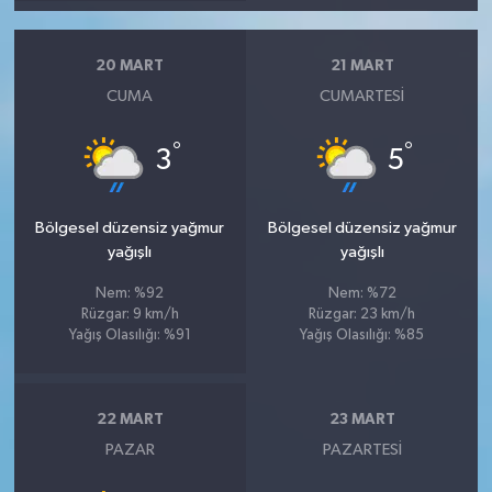
20 MART
21 MART
CUMA
CUMARTESI
°
°
3
5
Bölgesel düzensiz yağmur
Bölgesel düzensiz yağmur
yağışlı
yağışlı
Nem: %92
Nem: %72
Rüzgar: 9 km/h
Rüzgar: 23 km/h
Yağış Olasılığı: %91
Yağış Olasılığı: %85
22 MART
23 MART
PAZAR
PAZARTESI