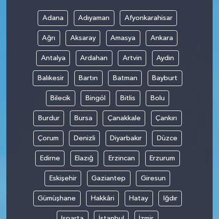
Adana
Adıyaman
Afyonkarahisar
Ağrı
Aksaray
Amasya
Ankara
Antalya
Ardahan
Artvin
Aydın
Balıkesir
Bartın
Batman
Bayburt
Bilecik
Bingöl
Bitlis
Bolu
Burdur
Bursa
Çanakkale
Çankırı
Çorum
Denizli
Diyarbakır
Düzce
Edirne
Elazığ
Erzincan
Erzurum
Eskişehir
Gaziantep
Giresun
Gümüşhane
Hakkâri
Hatay
Iğdır
Isparta
İstanbul
İzmir