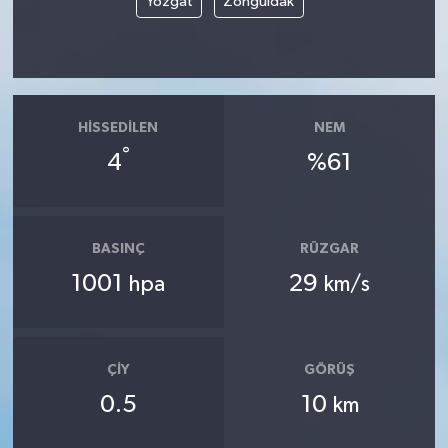
Yozgat
Zonguldak
HISSEDILEN
NEM
°
4
%61
BASINÇ
RÜZGAR
1001
29
hpa
km/s
ÇIY
GÖRÜŞ
0.5
10
km