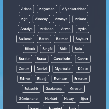
Adana
Adıyaman
Afyonkarahisar
Ağrı
Aksaray
Amasya
Ankara
Antalya
Ardahan
Artvin
Aydın
Balıkesir
Bartın
Batman
Bayburt
Bilecik
Bingöl
Bitlis
Bolu
Burdur
Bursa
Çanakkale
Çankırı
Çorum
Denizli
Diyarbakır
Düzce
Edirne
Elazığ
Erzincan
Erzurum
Eskişehir
Gaziantep
Giresun
Gümüşhane
Hakkâri
Hatay
Iğdır
Isparta
İstanbul
İzmir