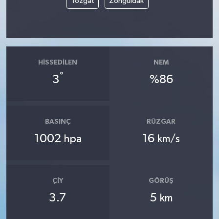
Yozgat
Zonguldak
HISSEDILEN
NEM
°
3
%86
BASINÇ
RÜZGAR
1002
16
hpa
km/s
ÇIY
GÖRÜŞ
3.7
5
km