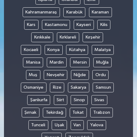
Kahramanmaraş
Karabük
Karaman
Kars
Kastamonu
Kayseri
Kilis
Kırıkkale
Kırklareli
Kırşehir
Kocaeli
Konya
Kütahya
Malatya
Manisa
Mardin
Mersin
Muğla
Muş
Nevşehir
Niğde
Ordu
Osmaniye
Rize
Sakarya
Samsun
Şanlıurfa
Siirt
Sinop
Sivas
Şırnak
Tekirdağ
Tokat
Trabzon
Tunceli
Uşak
Van
Yalova