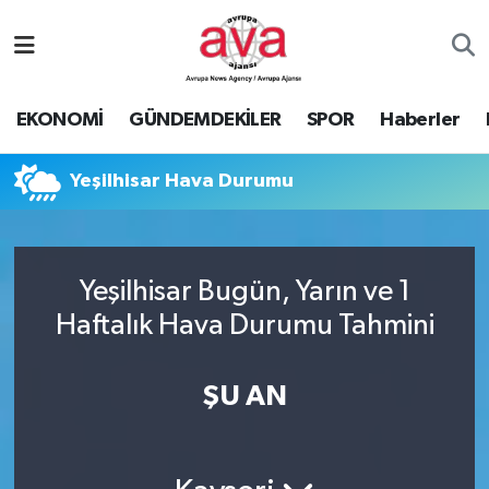
Nöbetçi Eczaneler
EKONOMİ
GÜNDEMDEKİLER
SPOR
Haberler
Hava Durumu
Yeşilhisar Hava Durumu
Namaz Vakitleri
Trafik Durumu
Yeşilhisar Bugün, Yarın ve 1
Süper Lig Puan Durumu ve Fikstür
Haftalık Hava Durumu Tahmini
Tüm Manşetler
ŞU AN
Son Dakika Haberleri
Haber Arşivi