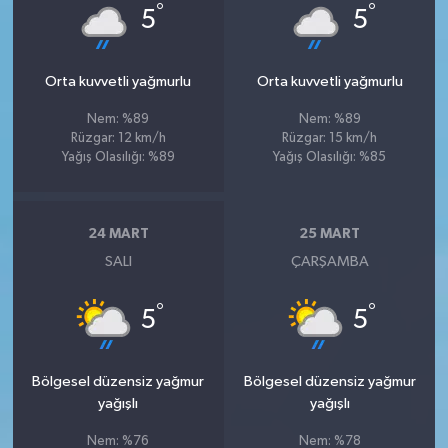
°
°
5
5
Orta kuvvetli yağmurlu
Orta kuvvetli yağmurlu
Nem: %89
Nem: %89
Rüzgar: 12 km/h
Rüzgar: 15 km/h
Yağış Olasılığı: %89
Yağış Olasılığı: %85
24 MART
25 MART
SALI
ÇARŞAMBA
°
°
5
5
Bölgesel düzensiz yağmur
Bölgesel düzensiz yağmur
yağışlı
yağışlı
Nem: %76
Nem: %78