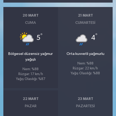
20 MART
21 MART
CUMA
CUMARTESI
°
°
5
4
Bölgesel düzensiz yağmur
Orta kuvvetli yağmurlu
yağışlı
Nem: %88
Rüzgar: 22 km/h
Nem: %88
Yağış Olasılığı: %88
Rüzgar: 17 km/h
Yağış Olasılığı: %87
22 MART
23 MART
PAZAR
PAZARTESI