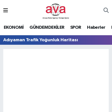
Nöbetçi Eczaneler
EKONOMİ
GÜNDEMDEKİLER
SPOR
Haberler
Hava Durumu
Adıyaman Trafik Yoğunluk Haritası
Namaz Vakitleri
Trafik Durumu
Süper Lig Puan Durumu ve Fikstür
Tüm Manşetler
Son Dakika Haberleri
Haber Arşivi