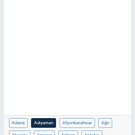
Adana
Adıyaman
Afyonkarahisar
Ağrı