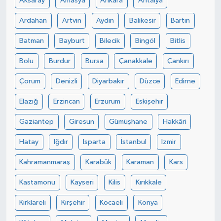
Aksaray
Amasya
Ankara
Antalya
Ardahan
Artvin
Aydın
Balıkesir
Bartın
Batman
Bayburt
Bilecik
Bingöl
Bitlis
Bolu
Burdur
Bursa
Çanakkale
Çankırı
Çorum
Denizli
Diyarbakır
Düzce
Edirne
Elazığ
Erzincan
Erzurum
Eskişehir
Gaziantep
Giresun
Gümüşhane
Hakkâri
Hatay
Iğdır
Isparta
İstanbul
İzmir
Kahramanmaraş
Karabük
Karaman
Kars
Kastamonu
Kayseri
Kilis
Kırıkkale
Kırklareli
Kırşehir
Kocaeli
Konya