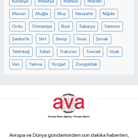
Kütahya
Malatya
Manisa
Mardin
Mersin
Muğla
Muş
Nevşehir
Niğde
Ordu
Osmaniye
Rize
Sakarya
Samsun
Şanlıurfa
Siirt
Sinop
Sivas
Şırnak
Tekirdağ
Tokat
Trabzon
Tunceli
Uşak
Van
Yalova
Yozgat
Zonguldak
Avrupa ve Dünya gündeminden son dakika haberleri,