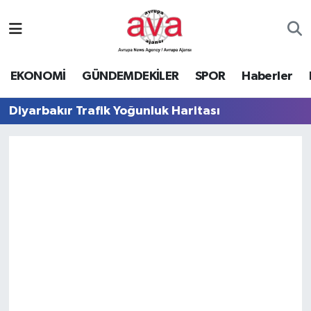
Nöbetçi Eczaneler
EKONOMİ
GÜNDEMDEKİLER
SPOR
Haberler
Hava Durumu
Diyarbakır Trafik Yoğunluk Haritası
Namaz Vakitleri
Trafik Durumu
Süper Lig Puan Durumu ve Fikstür
Tüm Manşetler
Son Dakika Haberleri
Haber Arşivi