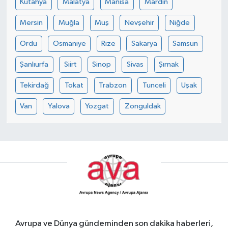
Kütahya
Malatya
Manisa
Mardin
Mersin
Muğla
Muş
Nevşehir
Niğde
Ordu
Osmaniye
Rize
Sakarya
Samsun
Şanlıurfa
Siirt
Sinop
Sivas
Şırnak
Tekirdağ
Tokat
Trabzon
Tunceli
Uşak
Van
Yalova
Yozgat
Zonguldak
Avrupa ve Dünya gündeminden son dakika haberleri,