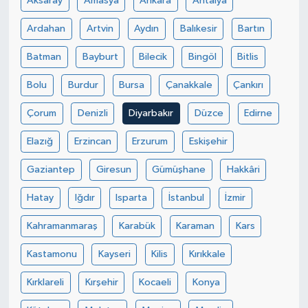
Aksaray
Amasya
Ankara
Antalya
Ardahan
Artvin
Aydın
Balıkesir
Bartın
Batman
Bayburt
Bilecik
Bingöl
Bitlis
Bolu
Burdur
Bursa
Çanakkale
Çankırı
Çorum
Denizli
Diyarbakır
Düzce
Edirne
Elazığ
Erzincan
Erzurum
Eskişehir
Gaziantep
Giresun
Gümüşhane
Hakkâri
Hatay
Iğdır
Isparta
İstanbul
İzmir
Kahramanmaraş
Karabük
Karaman
Kars
Kastamonu
Kayseri
Kilis
Kırıkkale
Kırklareli
Kırşehir
Kocaeli
Konya