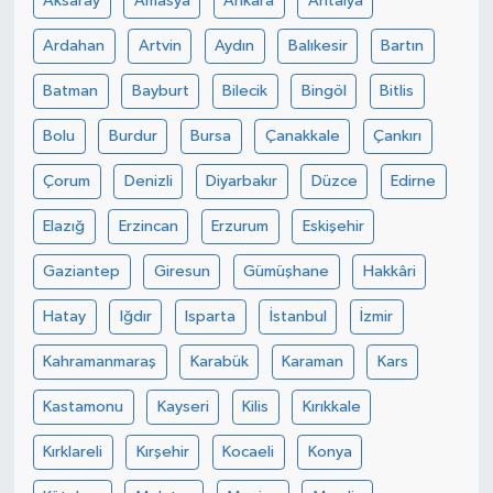
Aksaray
Amasya
Ankara
Antalya
Ardahan
Artvin
Aydın
Balıkesir
Bartın
Batman
Bayburt
Bilecik
Bingöl
Bitlis
Bolu
Burdur
Bursa
Çanakkale
Çankırı
Çorum
Denizli
Diyarbakır
Düzce
Edirne
Elazığ
Erzincan
Erzurum
Eskişehir
Gaziantep
Giresun
Gümüşhane
Hakkâri
Hatay
Iğdır
Isparta
İstanbul
İzmir
Kahramanmaraş
Karabük
Karaman
Kars
Kastamonu
Kayseri
Kilis
Kırıkkale
Kırklareli
Kırşehir
Kocaeli
Konya