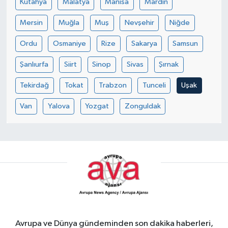
Kütahya
Malatya
Manisa
Mardin
Mersin
Muğla
Muş
Nevşehir
Niğde
Ordu
Osmaniye
Rize
Sakarya
Samsun
Şanlıurfa
Siirt
Sinop
Sivas
Şırnak
Tekirdağ
Tokat
Trabzon
Tunceli
Uşak
Van
Yalova
Yozgat
Zonguldak
Avrupa ve Dünya gündeminden son dakika haberleri,