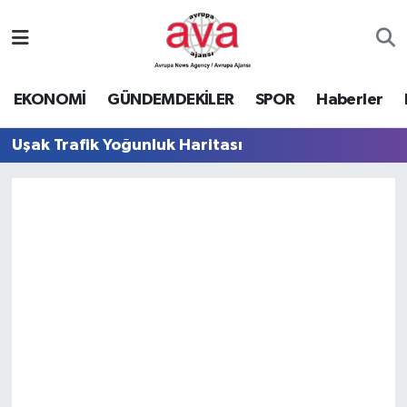
Nöbetçi Eczaneler
EKONOMİ
GÜNDEMDEKİLER
SPOR
Haberler
Hava Durumu
Uşak Trafik Yoğunluk Haritası
Namaz Vakitleri
Trafik Durumu
Süper Lig Puan Durumu ve Fikstür
Tüm Manşetler
Son Dakika Haberleri
Haber Arşivi