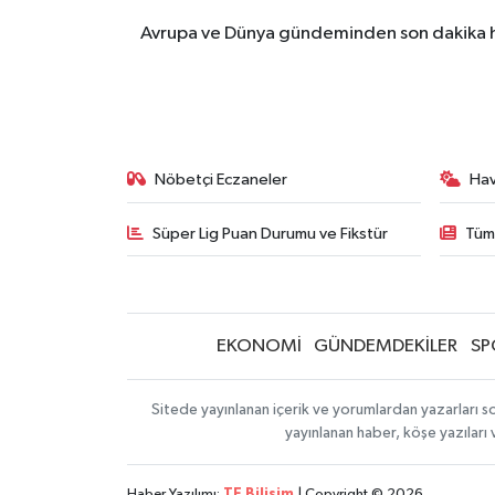
Avrupa ve Dünya gündeminden son dakika ha
Nöbetçi Eczaneler
Ha
Süper Lig Puan Durumu ve Fikstür
Tüm
EKONOMİ
GÜNDEMDEKİLER
SP
Sitede yayınlanan içerik ve yorumlardan yazarları so
yayınlanan haber, köşe yazıları
Haber Yazılımı:
TE Bilişim
| Copyright © 2026