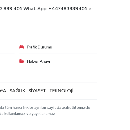
: 07483 889 405 WhatsApp: +447483889405 e-
Trafik Durumu
Haber Arşivi
YA
SAĞLIK
SİYASET
TEKNOLOJİ
tüm harici linkler ayrı bir sayfada açılır. Sitemizde
mda kullanılamaz ve yayınlanamaz