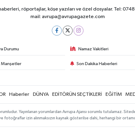
berleri, röportajlar, köşe yazıları ve özel dosyalar. Tel
mail:
avrupa@avrupagazete.com
va Durumu
Namaz Vakitleri
 Manşetler
Son Dakika Haberleri
OR
Haberler
DÜNYA
EDİTÖRÜN SEÇTİKLERİ
EĞİTİM
MED
rumludur. Yayınlanan yorumlardan Avrupa Ajansı sorumlu tutulamaz. Sitedeki 
 ve fotoğraflar izin alınmaksızın kaynak gösterilse dahi, herhangi bir orta