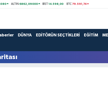
0380
6862,09000
14.598,00
79.591,74
ALTIN
BİST
BTC
aberler
DÜNYA
EDİTÖRÜN SEÇTİKLERİ
EĞİTİM
ME
ritası