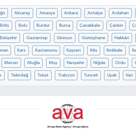
ğrı
Aksaray
Amasya
Ankara
Antalya
Ardahan
Bitlis
Bolu
Burdur
Bursa
Çanakkale
Çankırı
Ç
Eskişehir
Gaziantep
Giresun
Gümüşhane
Hakkâri
aman
Kars
Kastamonu
Kayseri
Kilis
Kırıkkale
Kı
Mersin
Muğla
Muş
Nevşehir
Niğde
Ordu
k
Tekirdağ
Tokat
Trabzon
Tunceli
Uşak
Van