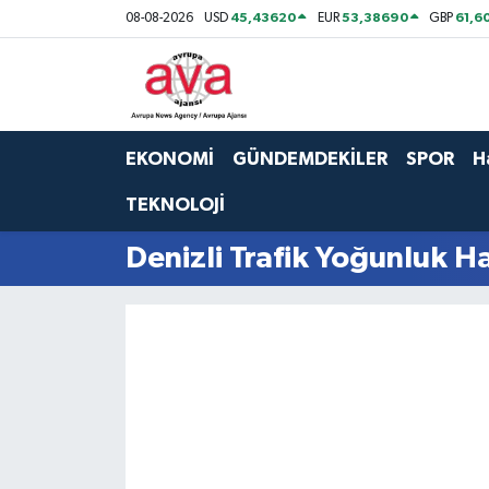
45,43620
53,38690
61,6
08-08-2026
USD
EUR
GBP
Nöbetçi Eczaneler
Hava Durumu
EKONOMİ
GÜNDEMDEKİLER
SPOR
H
Namaz Vakitleri
TEKNOLOJİ
Trafik Durumu
Denizli Trafik Yoğunluk Ha
Süper Lig Puan Durumu ve Fikstür
Tüm Manşetler
Son Dakika Haberleri
Haber Arşivi