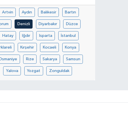
Artvin
Aydın
Balıkesir
Bartın
orum
Denizli
Diyarbakır
Düzce
Hatay
Iğdır
Isparta
İstanbul
rklareli
Kırşehir
Kocaeli
Konya
Osmaniye
Rize
Sakarya
Samsun
Yalova
Yozgat
Zonguldak