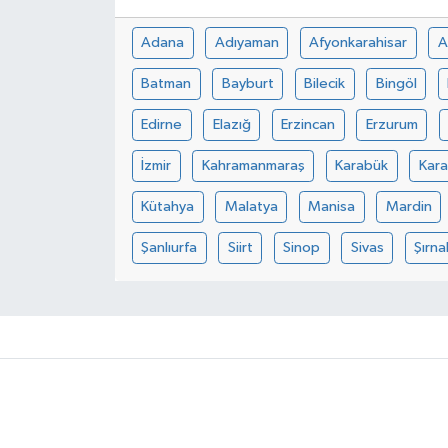
Adana
Adıyaman
Afyonkarahisar
A
Batman
Bayburt
Bilecik
Bingöl
Edirne
Elazığ
Erzincan
Erzurum
İzmir
Kahramanmaraş
Karabük
Kar
Kütahya
Malatya
Manisa
Mardin
Şanlıurfa
Siirt
Sinop
Sivas
Şırna