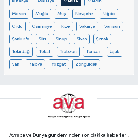
Kütahya
Malatya
Manisa
Mardin
Mersin
Muğla
Muş
Nevşehir
Niğde
Ordu
Osmaniye
Rize
Sakarya
Samsun
Şanlıurfa
Siirt
Sinop
Sivas
Şırnak
Tekirdağ
Tokat
Trabzon
Tunceli
Uşak
Van
Yalova
Yozgat
Zonguldak
Avrupa ve Dünya gündeminden son dakika haberleri,