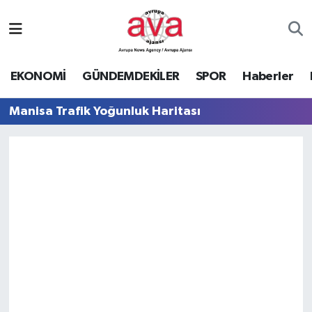
Nöbetçi Eczaneler
EKONOMİ
GÜNDEMDEKİLER
SPOR
Haberler
Hava Durumu
Manisa Trafik Yoğunluk Haritası
Namaz Vakitleri
Trafik Durumu
Süper Lig Puan Durumu ve Fikstür
Tüm Manşetler
Son Dakika Haberleri
Haber Arşivi