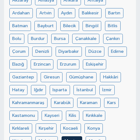
Aksaray
Amasya
Ankara
Antalya
Ardahan
Artvin
Aydın
Balıkesir
Bartın
Batman
Bayburt
Bilecik
Bingöl
Bitlis
Bolu
Burdur
Bursa
Çanakkale
Çankırı
Çorum
Denizli
Diyarbakır
Düzce
Edirne
Elazığ
Erzincan
Erzurum
Eskişehir
Gaziantep
Giresun
Gümüşhane
Hakkâri
Hatay
Iğdır
Isparta
İstanbul
İzmir
Kahramanmaraş
Karabük
Karaman
Kars
Kastamonu
Kayseri
Kilis
Kırıkkale
Kırklareli
Kırşehir
Kocaeli
Konya