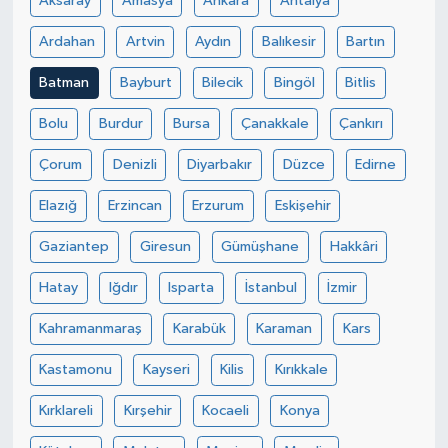
Aksaray
Amasya
Ankara
Antalya
Ardahan
Artvin
Aydın
Balıkesir
Bartın
Batman
Bayburt
Bilecik
Bingöl
Bitlis
Bolu
Burdur
Bursa
Çanakkale
Çankırı
Çorum
Denizli
Diyarbakır
Düzce
Edirne
Elazığ
Erzincan
Erzurum
Eskişehir
Gaziantep
Giresun
Gümüşhane
Hakkâri
Hatay
Iğdır
Isparta
İstanbul
İzmir
Kahramanmaraş
Karabük
Karaman
Kars
Kastamonu
Kayseri
Kilis
Kırıkkale
Kırklareli
Kırşehir
Kocaeli
Konya