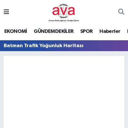
Nöbetçi Eczaneler
EKONOMİ
GÜNDEMDEKİLER
SPOR
Haberler
Hava Durumu
Batman Trafik Yoğunluk Haritası
Namaz Vakitleri
Trafik Durumu
Süper Lig Puan Durumu ve Fikstür
Tüm Manşetler
Son Dakika Haberleri
Haber Arşivi