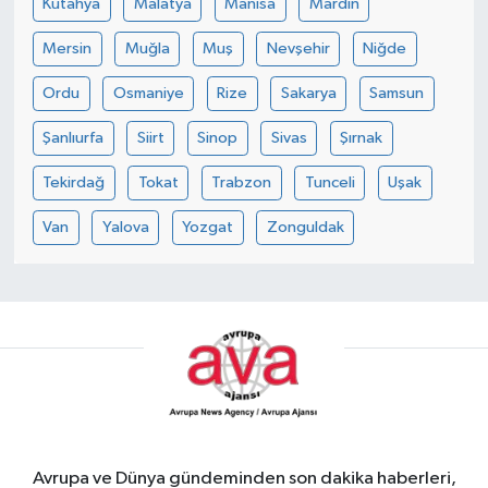
Kütahya
Malatya
Manisa
Mardin
Mersin
Muğla
Muş
Nevşehir
Niğde
Ordu
Osmaniye
Rize
Sakarya
Samsun
Şanlıurfa
Siirt
Sinop
Sivas
Şırnak
Tekirdağ
Tokat
Trabzon
Tunceli
Uşak
Van
Yalova
Yozgat
Zonguldak
Avrupa ve Dünya gündeminden son dakika haberleri,