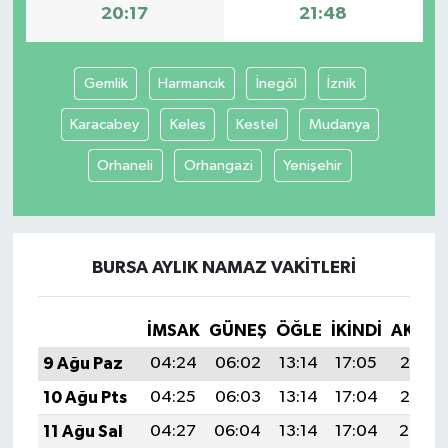
20:17
21:48
Gemlik
Harmancık
İnegöl
İznik
Karacabey
Keles
Kestel
Mudanya
Orhaneli
Orhangazi
Yenişehir
BURSA AYLIK NAMAZ VAKITLERI
İMSAK
GÜNEŞ
ÖĞLE
İKINDI
AKŞA
9 Ağu Paz
04:24
06:02
13:14
17:05
20:17
10 Ağu Pts
04:25
06:03
13:14
17:04
20:16
11 Ağu Sal
04:27
06:04
13:14
17:04
20:14