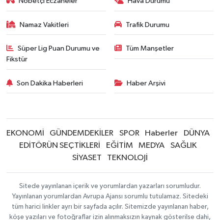
Nöbetçi Eczaneler
Hava Durumu
Namaz Vakitleri
Trafik Durumu
Süper Lig Puan Durumu ve
Tüm Manşetler
Fikstür
Son Dakika Haberleri
Haber Arşivi
EKONOMİ
GÜNDEMDEKİLER
SPOR
Haberler
DÜNYA
EDİTÖRÜN SEÇTİKLERİ
EĞİTİM
MEDYA
SAĞLIK
SİYASET
TEKNOLOJİ
Sitede yayınlanan içerik ve yorumlardan yazarları sorumludur.
Yayınlanan yorumlardan Avrupa Ajansı sorumlu tutulamaz. Sitedeki
tüm harici linkler ayrı bir sayfada açılır. Sitemizde yayınlanan haber,
köşe yazıları ve fotoğraflar izin alınmaksızın kaynak gösterilse dahi,