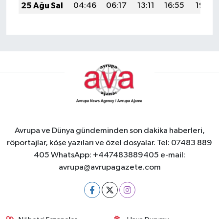
25 Ağu Sal
04:46
06:17
13:11
16:55
19:55
Avrupa ve Dünya gündeminden son dakika haberleri,
röportajlar, köşe yazıları ve özel dosyalar. Tel: 07483 889
405 WhatsApp: +447483889405 e-mail:
avrupa@avrupagazete.com