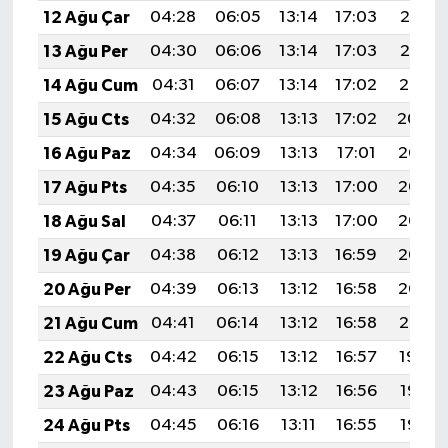
12 Ağu Çar
04:28
06:05
13:14
17:03
20:13
13 Ağu Per
04:30
06:06
13:14
17:03
20:12
14 Ağu Cum
04:31
06:07
13:14
17:02
20:10
15 Ağu Cts
04:32
06:08
13:13
17:02
20:09
16 Ağu Paz
04:34
06:09
13:13
17:01
20:08
17 Ağu Pts
04:35
06:10
13:13
17:00
20:06
18 Ağu Sal
04:37
06:11
13:13
17:00
20:05
19 Ağu Çar
04:38
06:12
13:13
16:59
20:03
20 Ağu Per
04:39
06:13
13:12
16:58
20:02
21 Ağu Cum
04:41
06:14
13:12
16:58
20:01
22 Ağu Cts
04:42
06:15
13:12
16:57
19:59
23 Ağu Paz
04:43
06:15
13:12
16:56
19:58
24 Ağu Pts
04:45
06:16
13:11
16:55
19:56