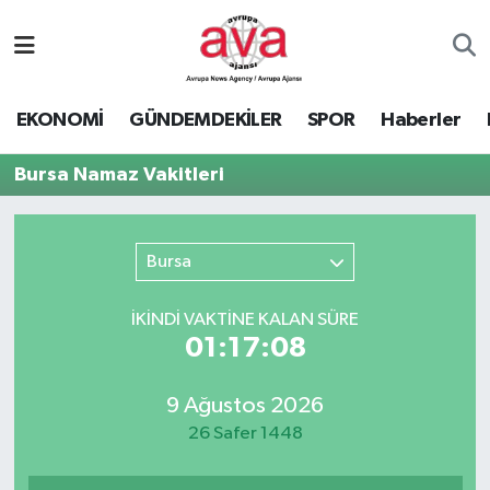
Nöbetçi Eczaneler
EKONOMİ
GÜNDEMDEKİLER
SPOR
Haberler
Hava Durumu
Bursa Namaz Vakitleri
Namaz Vakitleri
Trafik Durumu
Bursa
Süper Lig Puan Durumu ve Fikstür
İKINDI VAKTİNE KALAN SÜRE
01:17:08
Tüm Manşetler
9 Ağustos 2026
Son Dakika Haberleri
26 Safer 1448
Haber Arşivi