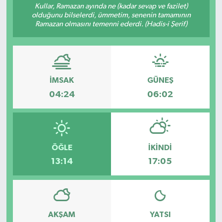
Kullar, Ramazan ayında ne (kadar sevap ve fazilet)
olduğunu bilselerdi, ümmetim, senenin tamamının
Ramazan olmasını temenni ederdi. (Hadis-i Şerif)
İMSAK
GÜNEŞ
04:24
06:02
ÖĞLE
İKINDI
13:14
17:05
AKŞAM
YATSI