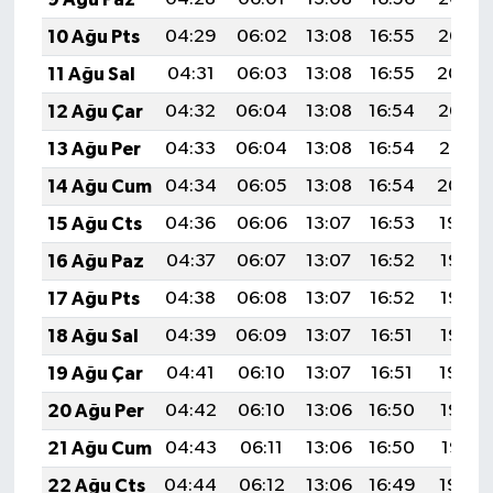
10 Ağu Pts
04:29
06:02
13:08
16:55
20:05
11 Ağu Sal
04:31
06:03
13:08
16:55
20:04
12 Ağu Çar
04:32
06:04
13:08
16:54
20:02
13 Ağu Per
04:33
06:04
13:08
16:54
20:01
14 Ağu Cum
04:34
06:05
13:08
16:54
20:00
15 Ağu Cts
04:36
06:06
13:07
16:53
19:59
16 Ağu Paz
04:37
06:07
13:07
16:52
19:58
17 Ağu Pts
04:38
06:08
13:07
16:52
19:56
18 Ağu Sal
04:39
06:09
13:07
16:51
19:55
19 Ağu Çar
04:41
06:10
13:07
16:51
19:54
20 Ağu Per
04:42
06:10
13:06
16:50
19:52
21 Ağu Cum
04:43
06:11
13:06
16:50
19:51
22 Ağu Cts
04:44
06:12
13:06
16:49
19:50