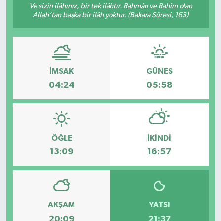
Ve sizin ilâhınız, bir tek ilâhtır. Rahmân ve Rahîm olan
Allah’tan başka bir ilâh yoktur. (Bakara Sûresi, 163)
İMSAK
GÜNEŞ
04:24
05:58
ÖĞLE
İKINDI
13:09
16:57
AKŞAM
YATSI
20:09
21:37