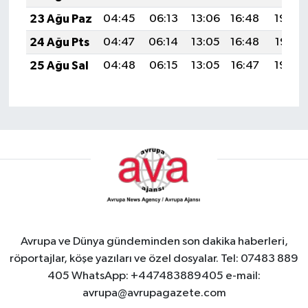
23 Ağu Paz
04:45
06:13
13:06
16:48
19:48
24 Ağu Pts
04:47
06:14
13:05
16:48
19:47
25 Ağu Sal
04:48
06:15
13:05
16:47
19:45
Avrupa ve Dünya gündeminden son dakika haberleri,
röportajlar, köşe yazıları ve özel dosyalar. Tel: 07483 889
405 WhatsApp: +447483889405 e-mail:
avrupa@avrupagazete.com