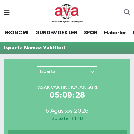
Nöbetçi Eczaneler
EKONOMİ
GÜNDEMDEKİLER
SPOR
Haberler
Hava Durumu
Isparta Namaz Vakitleri
Namaz Vakitleri
Trafik Durumu
Isparta
Süper Lig Puan Durumu ve Fikstür
İMSAK VAKTİNE KALAN SÜRE
05:09:28
Tüm Manşetler
6 Ağustos 2026
Son Dakika Haberleri
23 Safer 1448
Haber Arşivi