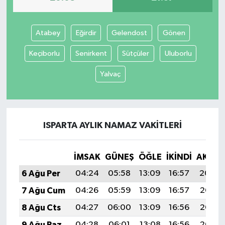
Atabey
Eğirdir
Gelendost
Gönen
Keçiborlu
Senirkent
Sütçüler
Uluborlu
Yalvaç
ISPARTA AYLIK NAMAZ VAKITLERI
İMSAK
GÜNEŞ
ÖĞLE
İKINDI
AKŞA
6 Ağu Per
04:24
05:58
13:09
16:57
20:09
7 Ağu Cum
04:26
05:59
13:09
16:57
20:08
8 Ağu Cts
04:27
06:00
13:09
16:56
20:07
9 Ağu Paz
04:28
06:01
13:08
16:56
20:06