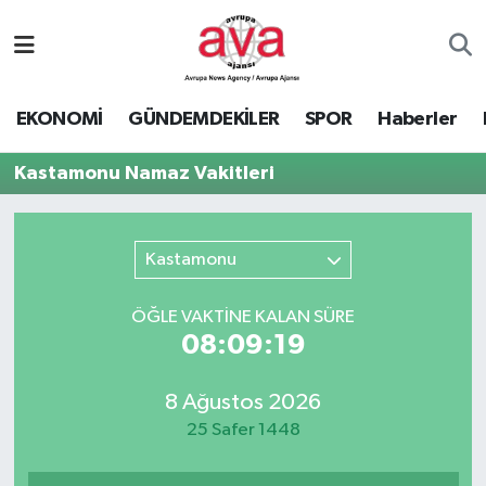
Nöbetçi Eczaneler
EKONOMİ
GÜNDEMDEKİLER
SPOR
Haberler
Hava Durumu
Kastamonu Namaz Vakitleri
Namaz Vakitleri
Trafik Durumu
Kastamonu
Süper Lig Puan Durumu ve Fikstür
ÖĞLE VAKTİNE KALAN SÜRE
08:09:19
Tüm Manşetler
8 Ağustos 2026
Son Dakika Haberleri
25 Safer 1448
Haber Arşivi