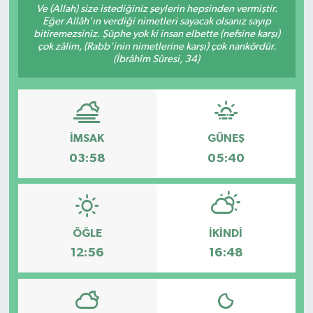
Ve (Allah) size istediğiniz şeylerin hepsinden vermiştir.
Eğer Allâh’ın verdiği nimetleri sayacak olsanız sayıp
bitiremezsiniz. Şüphe yok ki insan elbette (nefsine karşı)
çok zâlim, (Rabb’inin nimetlerine karşı) çok nankördür.
(İbrâhîm Sûresi, 34)
İMSAK
GÜNEŞ
03:58
05:40
ÖĞLE
İKINDI
12:56
16:48