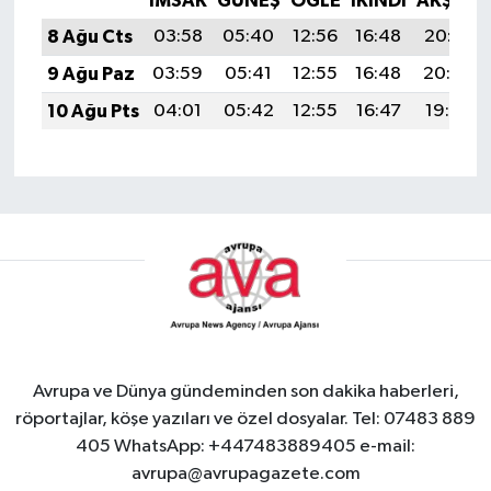
İMSAK
GÜNEŞ
ÖĞLE
İKINDI
AKŞAM
8 Ağu Cts
03:58
05:40
12:56
16:48
20:02
9 Ağu Paz
03:59
05:41
12:55
16:48
20:00
10 Ağu Pts
04:01
05:42
12:55
16:47
19:59
Avrupa ve Dünya gündeminden son dakika haberleri,
röportajlar, köşe yazıları ve özel dosyalar. Tel: 07483 889
405 WhatsApp: +447483889405 e-mail:
avrupa@avrupagazete.com