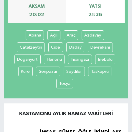
AKŞAM
YATSI
20:02
21:36
Abana
Ağlı
Araç
Azdavay
Çatalzeytin
Cide
Daday
Devrekani
Doğanyurt
Hanönü
İhsangazi
İnebolu
Küre
Şenpazar
Seydiler
Taşköprü
Tosya
KASTAMONU AYLIK NAMAZ VAKITLERI