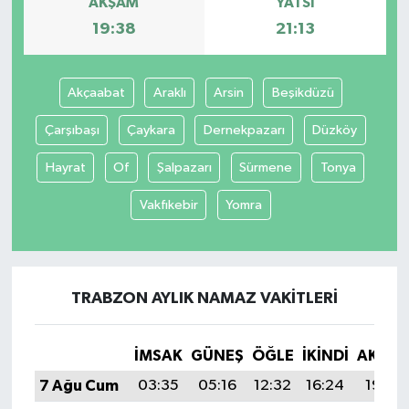
AKŞAM
YATSI
19:38
21:13
Akçaabat
Araklı
Arsin
Beşikdüzü
Çarşıbaşı
Çaykara
Dernekpazarı
Düzköy
Hayrat
Of
Şalpazarı
Sürmene
Tonya
Vakfıkebir
Yomra
TRABZON AYLIK NAMAZ VAKITLERI
İMSAK
GÜNEŞ
ÖĞLE
İKINDI
AKŞA
7 Ağu Cum
03:35
05:16
12:32
16:24
19:38