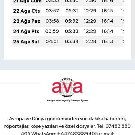
21 Ağu Cum
03:55
05:30
12:30
16:16
19:19
22 Ağu Cts
03:57
05:31
12:29
16:15
19:18
23 Ağu Paz
03:58
05:32
12:29
16:14
19:16
24 Ağu Pts
03:59
05:33
12:29
16:14
19:15
25 Ağu Sal
04:01
05:34
12:28
16:13
19:13
Avrupa ve Dünya gündeminden son dakika haberleri,
röportajlar, köşe yazıları ve özel dosyalar. Tel: 07483 889
405 WhatsApp: +447483889405 e-mail: