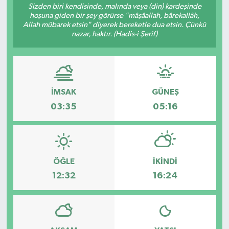
Sizden biri kendisinde, malında veya (din) kardeşinde
hoşuna giden bir şey görürse "mâşâallah, bârekallâh,
Allah mübarek etsin" diyerek bereketle dua etsin. Çünkü
nazar, haktır. (Hadis-i Şerif)
İMSAK
GÜNEŞ
03:35
05:16
ÖĞLE
İKINDI
12:32
16:24