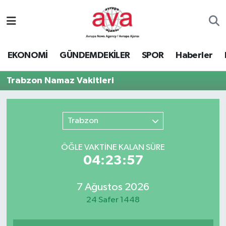
Nöbetçi Eczaneler
EKONOMİ
GÜNDEMDEKİLER
SPOR
Haberler
Hava Durumu
Trabzon Namaz Vakitleri
Namaz Vakitleri
Trafik Durumu
Trabzon
Süper Lig Puan Durumu ve Fikstür
ÖĞLE VAKTİNE KALAN SÜRE
04:23:57
Tüm Manşetler
7 Ağustos 2026
Son Dakika Haberleri
24 Safer 1448
Haber Arşivi