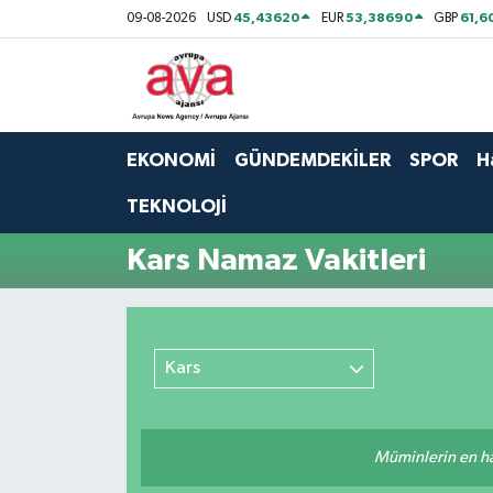
45,43620
53,38690
61,6
09-08-2026
USD
EUR
GBP
Nöbetçi Eczaneler
Hava Durumu
EKONOMİ
GÜNDEMDEKİLER
SPOR
H
Namaz Vakitleri
TEKNOLOJİ
Trafik Durumu
Kars Namaz Vakitleri
Süper Lig Puan Durumu ve Fikstür
Tüm Manşetler
Kars
Son Dakika Haberleri
Müminlerin en hayı
Haber Arşivi