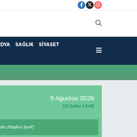
DYA
SAĞLIK
SİYASET
9 Ağustos 2026
26 Safer 1448
ır. (Hadis-i Şerif)