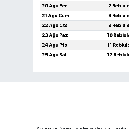
20 Ağu Per
7 Rebiul
21 Ağu Cum
8 Rebiul
22 Ağu Cts
9 Rebiul
23 Ağu Paz
10 Rebiul
24 Ağu Pts
11 Rebiul
25 Ağu Sal
12 Rebiul
Avrupa ve Dünya gündeminden son dakika ha