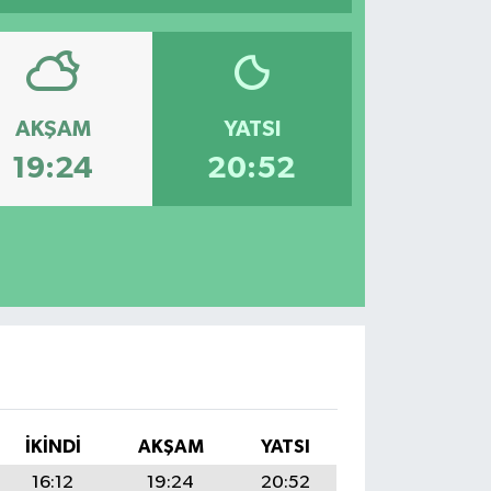
AKŞAM
YATSI
19:24
20:52
İKINDI
AKŞAM
YATSI
16:12
19:24
20:52