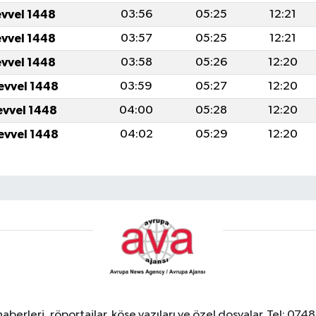
evvel 1448
03:56
05:25
12:21
evvel 1448
03:57
05:25
12:21
evvel 1448
03:58
05:26
12:20
evvel 1448
03:59
05:27
12:20
evvel 1448
04:00
05:28
12:20
evvel 1448
04:02
05:29
12:20
berleri, röportajlar, köşe yazıları ve özel dosyalar. Tel