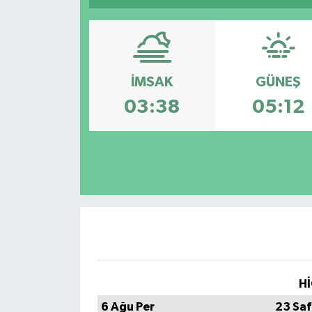
İMSAK
GÜNEŞ
03:38
05:12
Hİ
6 Ağu Per
23 Saf