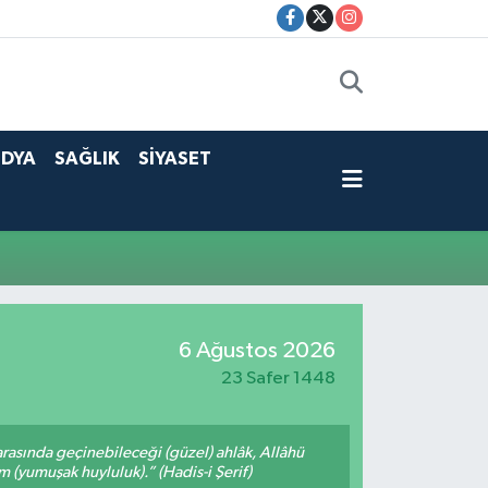
DYA
SAĞLIK
SİYASET
6 Ağustos 2026
23 Safer 1448
arasında geçinebileceği (güzel) ahlâk, Allâhü
m (yumuşak huyluluk).” (Hadis-i Şerif)