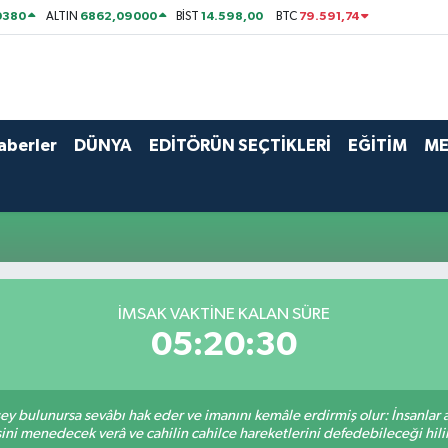
0380
6862,09000
14.598,00
79.591,74
ALTIN
BİST
BTC
aberler
DÜNYA
EDİTÖRÜN SEÇTİKLERİ
EĞİTİM
ME
İMSAK VAKTİNE KALAN SÜRE
05:20:30
 şey bulunursa sevâbı hak eder ve imanını kemâle erdirmiş olur: İnsanlar 
ini menedecek verâ ve cahilin cahilce hareketlerini defedebileceği hili