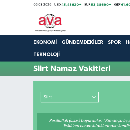
45,43620
53,38690
61,6
06-08-2026
USD
EUR
GBP
Nöbetçi Eczaneler
Hava Durumu
EKONOMİ
GÜNDEMDEKİLER
SPOR
H
Namaz Vakitleri
TEKNOLOJİ
Trafik Durumu
Siirt Namaz Vakitleri
Süper Lig Puan Durumu ve Fikstür
Tüm Manşetler
Siirt
Son Dakika Haberleri
Resûlullah (s.a.v.) buyurdular: “Kimde şu üç
Haber Arşivi
Teâlâ’nın haram kıldıklarından kendis