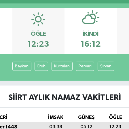
ÖĞLE
İKINDI
12:23
16:12
Baykan
Eruh
Kurtalan
Pervari
Şirvan
SIIRT AYLIK NAMAZ VAKITLERI
CRİ
İMSAK
GÜNEŞ
ÖĞLE
er 1448
03:38
05:12
12:23