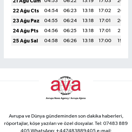
21 Ağu Cum
04:53
06:22
13:19
17:03
20:05
22 Ağu Cts
04:54
06:23
13:18
17:02
20:03
23 Ağu Paz
04:55
06:24
13:18
17:01
20:02
24 Ağu Pts
04:56
06:25
13:18
17:01
20:01
25 Ağu Sal
04:58
06:26
13:18
17:00
19:59
Avrupa ve Dünya gündeminden son dakika haberleri,
röportajlar, köşe yazıları ve özel dosyalar. Tel: 07483 889
405 WhatsApp: +447483889405 e-mail: