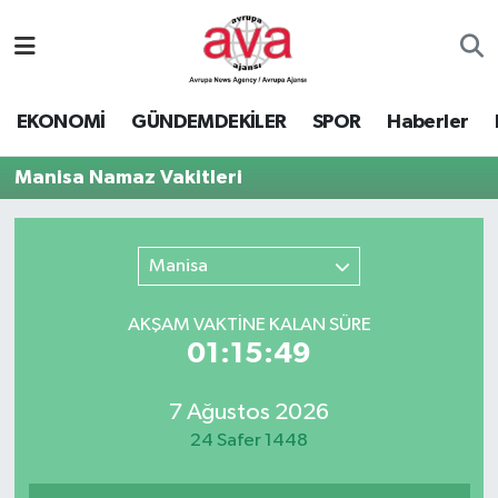
Nöbetçi Eczaneler
EKONOMİ
GÜNDEMDEKİLER
SPOR
Haberler
Hava Durumu
Manisa Namaz Vakitleri
Namaz Vakitleri
Trafik Durumu
Manisa
Süper Lig Puan Durumu ve Fikstür
AKŞAM VAKTİNE KALAN SÜRE
01:15:49
Tüm Manşetler
7 Ağustos 2026
Son Dakika Haberleri
24 Safer 1448
Haber Arşivi