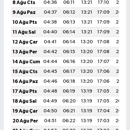
8 Ağu Cts
04:36
06:11
13:21
17:10
20:21
9 Ağu Paz
04:37
06:12
13:21
17:09
20:20
10 Ağu Pts
04:38
06:13
13:21
17:09
20:19
11 Ağu Sal
04:40
06:14
13:21
17:09
20:18
12 Ağu Çar
04:41
06:14
13:20
17:08
20:17
13 Ağu Per
04:42
06:15
13:20
17:08
20:15
14 Ağu Cum
04:44
06:16
13:20
17:07
20:14
15 Ağu Cts
04:45
06:17
13:20
17:06
20:13
16 Ağu Paz
04:46
06:18
13:20
17:06
20:11
17 Ağu Pts
04:48
06:19
13:19
17:05
20:10
18 Ağu Sal
04:49
06:20
13:19
17:05
20:09
19 Ağu Çar
04:50
06:21
13:19
17:04
20:07
20 Ağu Per
04:51
06:22
13:19
17:03
20:06