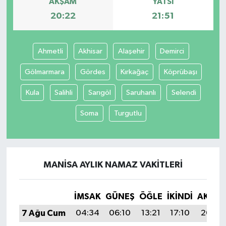
AKŞAM
YATSI
20:22
21:51
Ahmetli
Akhisar
Alaşehir
Demirci
Gölmarmara
Gördes
Kırkağaç
Köprübaşı
Kula
Salihli
Sarıgöl
Saruhanlı
Selendi
Soma
Turgutlu
MANISA AYLIK NAMAZ VAKITLERI
İMSAK
GÜNEŞ
ÖĞLE
İKINDI
AKŞA
7 Ağu Cum
04:34
06:10
13:21
17:10
20:22