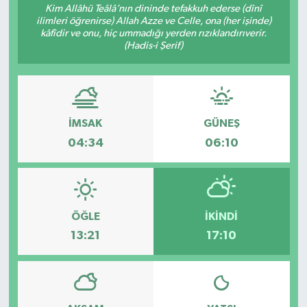
Kim Allâhü Teâlâ’nın dininde tefakkuh ederse (dînî
ilimleri öğrenirse) Allah Azze ve Celle, ona (her işinde)
kâfîdir ve onu, hiç ummadığı yerden rızıklandırıverir.
(Hadis-i Şerif)
İMSAK
GÜNEŞ
04:34
06:10
ÖĞLE
İKINDI
13:21
17:10