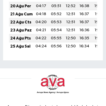
20 Ağu Per
04:17
05:51
12:52
16:38
19:42
21 Ağu Cum
04:18
05:52
12:51
16:37
19:41
22 Ağu Cts
04:20
05:53
12:51
16:37
19:39
23 Ağu Paz
04:21
05:54
12:51
16:36
19:38
24 Ağu Pts
04:22
05:55
12:50
16:35
19:36
25 Ağu Sal
04:24
05:56
12:50
16:34
19:35