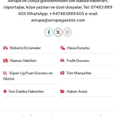
Avrupa ve Dünya gündeminden son dakika haberleri,
röportajlar, köşe yazıları ve özel dosyalar. Tel: 07483 889
405 WhatsApp: +447483889405 e-mail:
avrupa@avrupagazete.com
Nöbetçi Eczaneler
Hava Durumu
Namaz Vakitleri
Trafik Durumu
Süper Lig Puan Durumu ve
Tüm Manşetler
Fikstür
Son Dakika Haberleri
Haber Arşivi