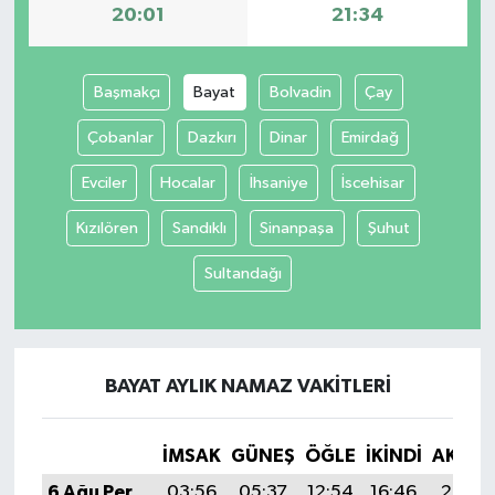
20:01
21:34
Başmakçı
Bayat
Bolvadin
Çay
Çobanlar
Dazkırı
Dinar
Emirdağ
Evciler
Hocalar
İhsaniye
İscehisar
Kızılören
Sandıklı
Sinanpaşa
Şuhut
Sultandağı
BAYAT AYLIK NAMAZ VAKITLERI
İMSAK
GÜNEŞ
ÖĞLE
İKINDI
AKŞA
6 Ağu Per
03:56
05:37
12:54
16:46
20:01