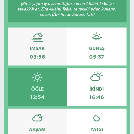
(Bir iş yapmaya) azmettiğin zaman Allâhü Teâlâ’ya
tevekkül et. Zira Allâhü Teâlâ, tevekkül eden kullarını
sever. (Âl-i İmrân Sûresi, 159)
İMSAK
GÜNEŞ
03:56
05:37
ÖĞLE
İKINDI
12:54
16:46
AKŞAM
YATSI