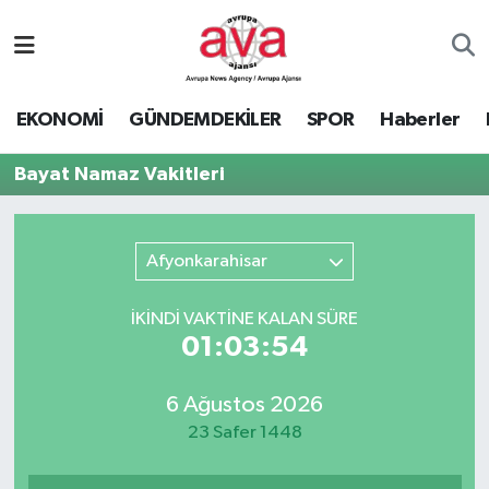
Nöbetçi Eczaneler
EKONOMİ
GÜNDEMDEKİLER
SPOR
Haberler
Hava Durumu
Bayat Namaz Vakitleri
Namaz Vakitleri
Trafik Durumu
Afyonkarahisar
Süper Lig Puan Durumu ve Fikstür
İKINDI VAKTİNE KALAN SÜRE
01:03:54
Tüm Manşetler
6 Ağustos 2026
Son Dakika Haberleri
23 Safer 1448
Haber Arşivi