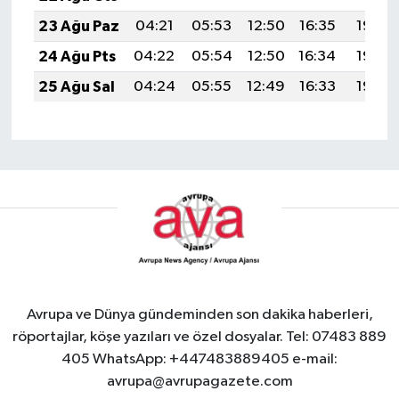
23 Ağu Paz
04:21
05:53
12:50
16:35
19:36
24 Ağu Pts
04:22
05:54
12:50
16:34
19:35
25 Ağu Sal
04:24
05:55
12:49
16:33
19:33
Avrupa ve Dünya gündeminden son dakika haberleri,
röportajlar, köşe yazıları ve özel dosyalar. Tel: 07483 889
405 WhatsApp: +447483889405 e-mail:
avrupa@avrupagazete.com