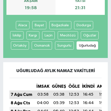
AKŞAM
YATSI
19:58
21:31
Alaca
Bayat
Boğazkale
Dodurga
İskilip
Kargı
Laçin
Mecitözü
Oğuzlar
Ortaköy
Osmancık
Sungurlu
Uğurludağ
UĞURLUDAĞ AYLIK NAMAZ VAKITLERI
İMSAK
GÜNEŞ
ÖĞLE
İKINDI
AKŞA
7 Ağu Cum
03:58
05:38
12:53
16:45
19:58
8 Ağu Cts
04:00
05:39
12:53
16:44
19:57