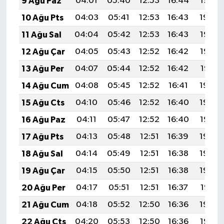
9 Ağu Paz
04:01
05:40
12:53
16:44
19:56
10 Ağu Pts
04:03
05:41
12:53
16:43
19:54
11 Ağu Sal
04:04
05:42
12:53
16:43
19:53
12 Ağu Çar
04:05
05:43
12:52
16:42
19:52
13 Ağu Per
04:07
05:44
12:52
16:42
19:51
14 Ağu Cum
04:08
05:45
12:52
16:41
19:49
15 Ağu Cts
04:10
05:46
12:52
16:40
19:48
16 Ağu Paz
04:11
05:47
12:52
16:40
19:47
17 Ağu Pts
04:13
05:48
12:51
16:39
19:45
18 Ağu Sal
04:14
05:49
12:51
16:38
19:44
19 Ağu Çar
04:15
05:50
12:51
16:38
19:42
20 Ağu Per
04:17
05:51
12:51
16:37
19:41
21 Ağu Cum
04:18
05:52
12:50
16:36
19:39
22 Ağu Cts
04:20
05:53
12:50
16:36
19:38