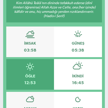
Kim Allâhü Teâlâ’nın dininde tefakkuh ederse (dînî
ilimleri öğrenirse) Allah Azze ve Celle, ona (her işinde)
kâfîdir ve onu, hiç ummadığı yerden rızıklandırıverir.
(Hadis-i Şerif)
İMSAK
GÜNEŞ
03:58
05:38
ÖĞLE
İKINDI
12:53
16:45