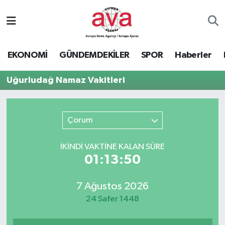
Nöbetçi Eczaneler
EKONOMİ
GÜNDEMDEKİLER
SPOR
Haberler
Hava Durumu
Uğurludağ Namaz Vakitleri
Namaz Vakitleri
Trafik Durumu
Çorum
Süper Lig Puan Durumu ve Fikstür
İKINDI VAKTİNE KALAN SÜRE
01:13:50
Tüm Manşetler
7 Ağustos 2026
Son Dakika Haberleri
24 Safer 1448
Haber Arşivi