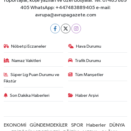
röportajlar, köşe yazıları ve özel dosyalar. Tel: 07483 889
405 WhatsApp: +447483889405 e-mail:
avrupa@avrupagazete.com
Nöbetçi Eczaneler
Hava Durumu
Namaz Vakitleri
Trafik Durumu
Süper Lig Puan Durumu ve
Tüm Manşetler
Fikstür
Son Dakika Haberleri
Haber Arşivi
EKONOMİ
GÜNDEMDEKİLER
SPOR
Haberler
DÜNYA