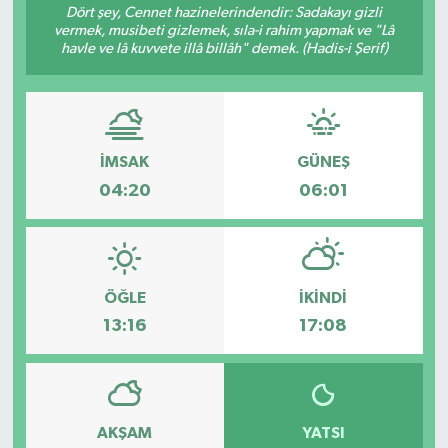
Dört şey, Cennet hazinelerindendir: Sadakayı gizli
vermek, musibeti gizlemek, sıla-i rahim yapmak ve "Lâ
havle ve lâ kuvvete illâ billâh" demek. (Hadis-i Şerif)
İMSAK
GÜNEŞ
04:20
06:01
ÖĞLE
İKINDI
13:16
17:08
AKŞAM
YATSI