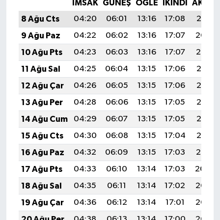
İMSAK
GÜNEŞ
ÖĞLE
İKINDI
AKŞA
8 Ağu Cts
04:20
06:01
13:16
17:08
20:21
9 Ağu Paz
04:22
06:02
13:16
17:07
20:20
10 Ağu Pts
04:23
06:03
13:16
17:07
20:19
11 Ağu Sal
04:25
06:04
13:15
17:06
20:17
12 Ağu Çar
04:26
06:05
13:15
17:06
20:16
13 Ağu Per
04:28
06:06
13:15
17:05
20:15
14 Ağu Cum
04:29
06:07
13:15
17:05
20:13
15 Ağu Cts
04:30
06:08
13:15
17:04
20:12
16 Ağu Paz
04:32
06:09
13:15
17:03
20:10
17 Ağu Pts
04:33
06:10
13:14
17:03
20:09
18 Ağu Sal
04:35
06:11
13:14
17:02
20:08
19 Ağu Çar
04:36
06:12
13:14
17:01
20:06
20 Ağu Per
04:38
06:13
13:14
17:00
20:05