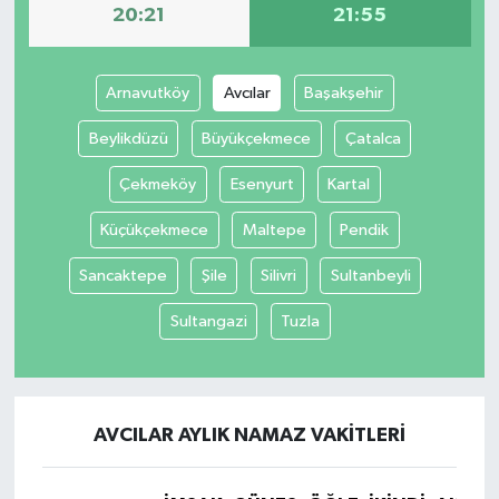
20:21
21:55
Arnavutköy
Avcılar
Başakşehir
Beylikdüzü
Büyükçekmece
Çatalca
Çekmeköy
Esenyurt
Kartal
Küçükçekmece
Maltepe
Pendik
Sancaktepe
Şile
Silivri
Sultanbeyli
Sultangazi
Tuzla
AVCILAR AYLIK NAMAZ VAKITLERI