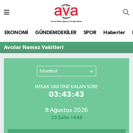
Nöbetçi Eczaneler
EKONOMİ
GÜNDEMDEKİLER
SPOR
Haberler
Hava Durumu
Avcılar Namaz Vakitleri
Namaz Vakitleri
Trafik Durumu
İstanbul
Süper Lig Puan Durumu ve Fikstür
İMSAK VAKTİNE KALAN SÜRE
03:43:43
Tüm Manşetler
8 Ağustos 2026
Son Dakika Haberleri
25 Safer 1448
Haber Arşivi