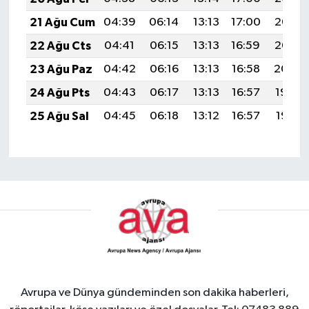
21 Ağu Cum
04:39
06:14
13:13
17:00
20:03
22 Ağu Cts
04:41
06:15
13:13
16:59
20:02
23 Ağu Paz
04:42
06:16
13:13
16:58
20:00
24 Ağu Pts
04:43
06:17
13:13
16:57
19:59
25 Ağu Sal
04:45
06:18
13:12
16:57
19:57
Avrupa ve Dünya gündeminden son dakika haberleri,