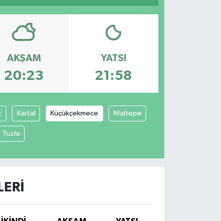
AKŞAM
YATSI
20:23
21:58
t
Kartal
Küçükçekmece
Maltepe
Tuzla
LERI