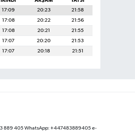
İKINDI
AKŞAM
YATSI
17:09
20:23
21:58
17:08
20:22
21:56
17:08
20:21
21:55
17:07
20:20
21:53
17:07
20:18
21:51
: 07483 889 405 WhatsApp: +447483889405 e-