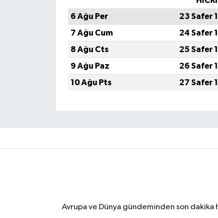
HİCRİ
6 Ağu Per
23 Safer 
7 Ağu Cum
24 Safer 
8 Ağu Cts
25 Safer 
9 Ağu Paz
26 Safer 
10 Ağu Pts
27 Safer 
Avrupa ve Dünya gündeminden son dakika ha