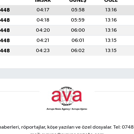
İMSAK
GÜNEŞ
ÖĞLE
1448
04:17
05:58
13:16
1448
04:18
05:59
13:16
1448
04:20
06:00
13:16
1448
04:21
06:01
13:15
1448
04:23
06:02
13:15
berleri, röportajlar, köşe yazıları ve özel dosyalar. Tel