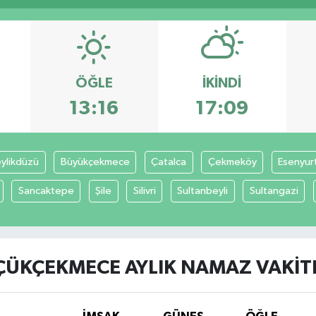
ÖĞLE
İKINDI
13:16
17:09
ylikdüzü
Büyükçekmece
Çatalca
Çekmeköy
Esenyur
Sancaktepe
Şile
Silivri
Sultanbeyli
Sultangazi
ÜKÇEKMECE AYLIK NAMAZ VAKIT