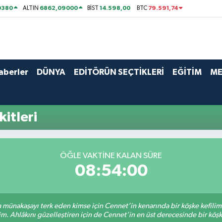
0380
6862,09000
14.598,00
79.591,74
ALTIN
BİST
BTC
aberler
DÜNYA
EDİTÖRÜN SEÇTİKLERİ
EĞİTİM
ME
itleri
ÖĞLE VAKTİNE KALAN SÜRE
08:54:00
sa münakaşayı terk eden kimse için Cennet’in kenarında bir köşke kefili
im. Ahlâkını güzelleştiren için de Cennet’in en üst derecesinde bir köşke