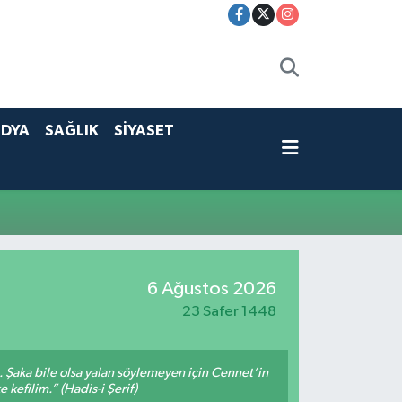
DYA
SAĞLIK
SİYASET
6 Ağustos 2026
23 Safer 1448
m. Şaka bile olsa yalan söylemeyen için Cennet’in
 kefilim.” (Hadis-i Şerif)