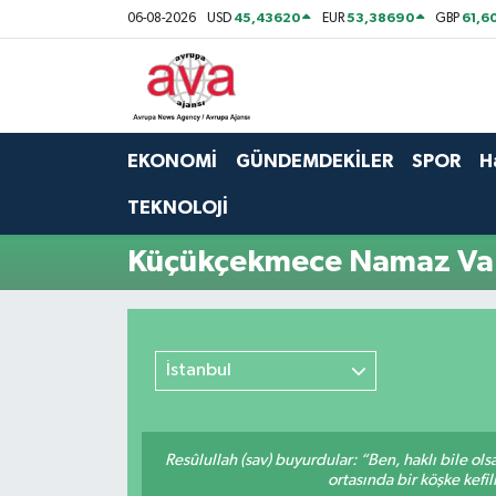
45,43620
53,38690
61,6
06-08-2026
USD
EUR
GBP
Nöbetçi Eczaneler
Hava Durumu
EKONOMİ
GÜNDEMDEKİLER
SPOR
H
Namaz Vakitleri
TEKNOLOJİ
Trafik Durumu
Küçükçekmece Namaz Vak
Süper Lig Puan Durumu ve Fikstür
Tüm Manşetler
İstanbul
Son Dakika Haberleri
Resûlullah (sav) buyurdular: “Ben, haklı bile ol
Haber Arşivi
ortasında bir köşke kefil