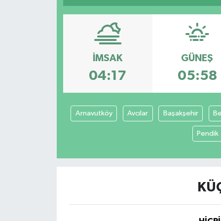
İMSAK
GÜNEŞ
04:17
05:58
Arnavutköy
Avcılar
Başakşehir
Be
Pendik
KÜÇ