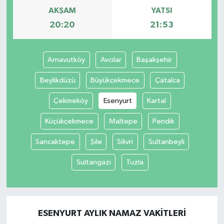
AKŞAM
YATSI
20:20
21:53
Arnavutköy
Avcılar
Başakşehir
Beylikdüzü
Büyükçekmece
Çatalca
Çekmeköy
Esenyurt
Kartal
Küçükçekmece
Maltepe
Pendik
Sancaktepe
Şile
Silivri
Sultanbeyli
Sultangazi
Tuzla
ESENYURT AYLIK NAMAZ VAKITLERI