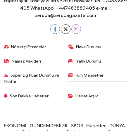
röportajlar, köşe yazıları ve özel dosyalar. Tel: 07483 889
405 WhatsApp: +447483889405 e-mail:
avrupa@avrupagazete.com
Nöbetçi Eczaneler
Hava Durumu
Namaz Vakitleri
Trafik Durumu
Süper Lig Puan Durumu ve
Tüm Manşetler
Fikstür
Son Dakika Haberleri
Haber Arşivi
EKONOMİ
GÜNDEMDEKİLER
SPOR
Haberler
DÜNYA