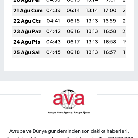
20 Ağu Per
04:38
06:13
13:14
17:01
20:05
21 Ağu Cum
04:39
06:14
13:14
17:00
20:03
22 Ağu Cts
04:41
06:15
13:13
16:59
20:02
23 Ağu Paz
04:42
06:16
13:13
16:58
20:00
24 Ağu Pts
04:43
06:17
13:13
16:58
19:59
25 Ağu Sal
04:45
06:18
13:13
16:57
19:57
Avrupa ve Dünya gündeminden son dakika haberleri,