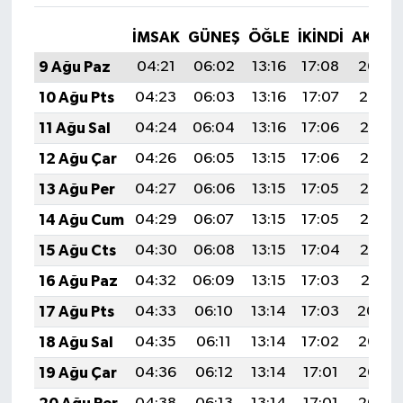
İMSAK
GÜNEŞ
ÖĞLE
İKINDI
AKŞA
9 Ağu Paz
04:21
06:02
13:16
17:08
20:20
10 Ağu Pts
04:23
06:03
13:16
17:07
20:19
11 Ağu Sal
04:24
06:04
13:16
17:06
20:17
12 Ağu Çar
04:26
06:05
13:15
17:06
20:16
13 Ağu Per
04:27
06:06
13:15
17:05
20:15
14 Ağu Cum
04:29
06:07
13:15
17:05
20:13
15 Ağu Cts
04:30
06:08
13:15
17:04
20:12
16 Ağu Paz
04:32
06:09
13:15
17:03
20:11
17 Ağu Pts
04:33
06:10
13:14
17:03
20:09
18 Ağu Sal
04:35
06:11
13:14
17:02
20:08
19 Ağu Çar
04:36
06:12
13:14
17:01
20:06