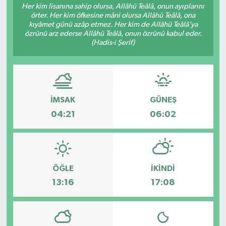
Her kim lisanına sahip olursa, Allâhü Teâlâ, onun ayıplarını
örter. Her kim öfkesine mâni olursa Allâhü Teâlâ, ona
kıyâmet günü azâp etmez. Her kim de Allâhü Teâlâ’ya
özrünü arz ederse Allâhü Teâlâ, onun özrünü kabul eder.
(Hadis-i Şerif)
İMSAK
GÜNEŞ
04:21
06:02
ÖĞLE
İKINDI
13:16
17:08