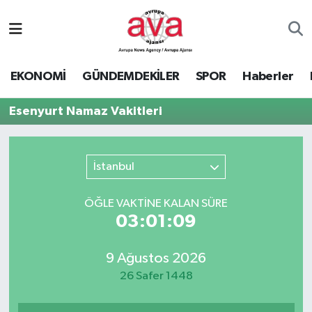
Nöbetçi Eczaneler
EKONOMİ
GÜNDEMDEKİLER
SPOR
Haberler
Hava Durumu
Esenyurt Namaz Vakitleri
Namaz Vakitleri
Trafik Durumu
İstanbul
Süper Lig Puan Durumu ve Fikstür
ÖĞLE VAKTİNE KALAN SÜRE
03:01:09
Tüm Manşetler
9 Ağustos 2026
Son Dakika Haberleri
26 Safer 1448
Haber Arşivi